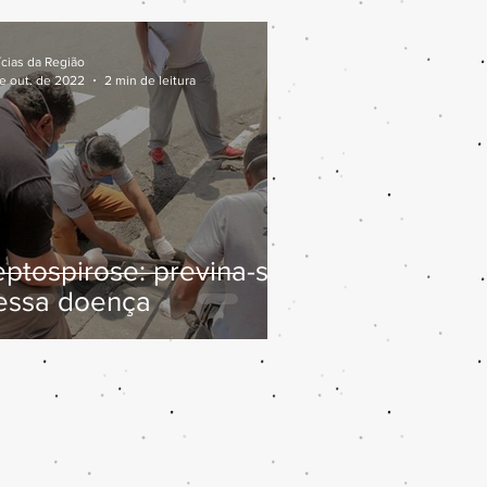
ícias da Região
de out. de 2022
2 min de leitura
eptospirose: previna-se
essa doença