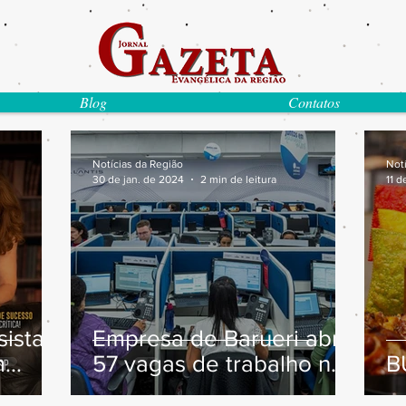
Blog
Contatos
Notícias da Região
Not
30 de jan. de 2024
2 min de leitura
11 d
ista
Empresa de Barueri abre
m
57 vagas de trabalho na
B
área de atendimento