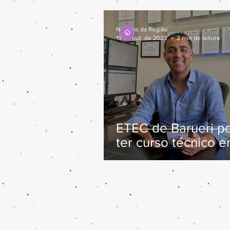
Notícias da Região
19 de out. de 2023
2 min de leitura
ETEC de Barueri p
ter curso técnico 
Sistemas de Energ
Renovável