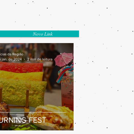
Novo Link
ícias da Região
e jan. de 2024
2 min de leitura
URNING FEST