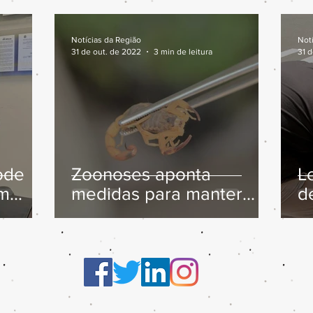
Notícias da Região
Not
31 de out. de 2022
3 min de leitura
31 
ode
Zoonoses aponta
L
em
medidas para manter
d
ia
escorpiões longe de
residências