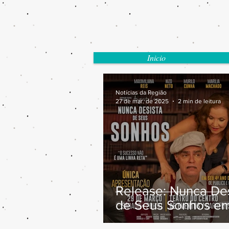
Inicio
Notícias da Região
27 de mar. de 2025
2 min de leitura
Release: Nunca Des
de Seus Sonhos e
Barueri dia 29/03