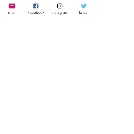
Notícias da Região
31 de out. de 2022
3 min de leitura
Email
Facebook
Instagram
Twitter
Zoonoses aponta medidas
para manter escorpiões
longe de residências
Notícias da Região
31 de out. de 2022
2 min de leitura