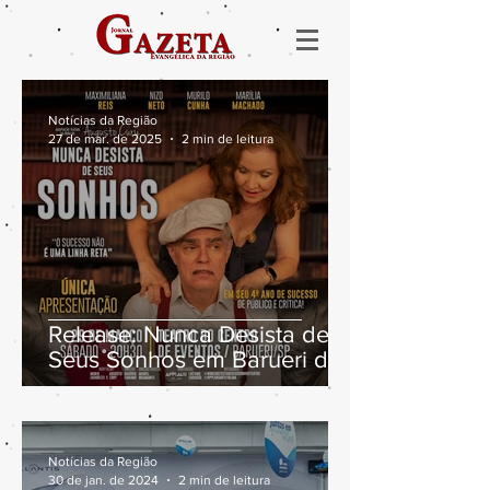
Notícias da Região
27 de mar. de 2025
2 min de leitura
Release: Nunca Desista de
Seus Sonhos em Barueri dia
29/03
Notícias da Região
30 de jan. de 2024
2 min de leitura