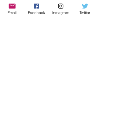
Notícias da Região
31 de out. de 2022
3 min de leitura
Email
Facebook
Instagram
Twitter
Zoonoses aponta medidas
para manter escorpiões
longe de residências
Notícias da Região
31 de out. de 2022
2 min de leitura