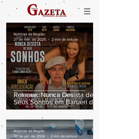
Notícias da Região
27 de mar. de 2025
2 min de leitura
Release: Nunca Desista de
Seus Sonhos em Barueri dia
29/03
Notícias da Região
30 de jan. de 2024
2 min de leitura