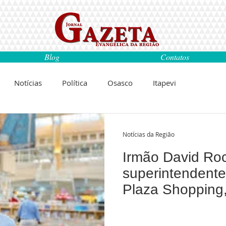
Blog
Contatos
Notícias
Política
Osasco
Itapevi
Carapicuiba
Santana de Parnaíba
Notícias da Região
Irmão David Ro
gos
Cultura
Espaço Parlamentar
Barueri
superintendent
Plaza Shopping,
está no control
ência
Saúde
Educação
Livro