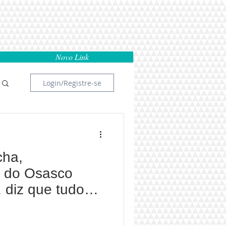
Novo Link
Login/Registre-se
cha,
e do Osasco
 diz que tudo
e de Deus