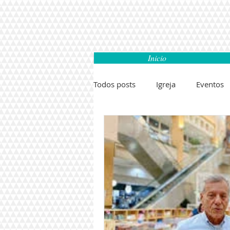
Inicio
Todos posts
Igreja
Eventos
Noticias Gospel
Jandira
Pirapora do Bom Jesus
Arti
Esportes
Segurança
Ci