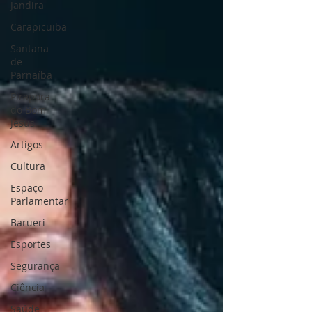
Jandira
Carapicuiba
Santana
de
Parnaíba
Pirapora
do Bom
Jesus
Artigos
Cultura
Espaço
Parlamentar
Barueri
Esportes
Segurança
Ciência
Saúde