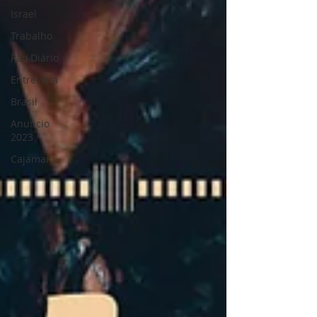
Israel
Trabalho
Pão Diário
Entrevista
Brasil
Anuncio
2023
Cajamar