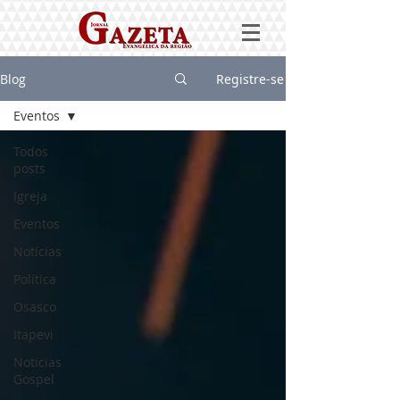
Blog
Registre-se
Eventos
Todos
posts
Igreja
Eventos
Notícias
Política
Osasco
Itapevi
Noticias
Gospel