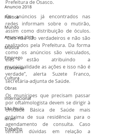
Prefeitura de Osasco.
Anuncio 2018
Os anúncios já encontrados nas 
Politica
redes informam sobre o mutirão, 
Mundo
assim como distribuição de óculos. 
Anuncios 2019
“Eles não são verdadeiros e não são 
realizados pela Prefeitura. Da forma 
Música
como os anúncios são veiculados, 
Emprego
eles estão atribuindo a 
municipalidade as ações e isso não é 
Economia
verdade”, alerta Suzete Franco, 
Cultura
secretária-adjunta de Saúde.
Obras
Os munícipes que precisam passar 
Internacional
por oftalmologista devem se dirigir à 
São Paulo
Unidade Básica de Saúde mais 
próxima de sua residência para o 
Israel
agendamento de consulta. Caso 
Trabalho
tenham dúvidas em relação a 