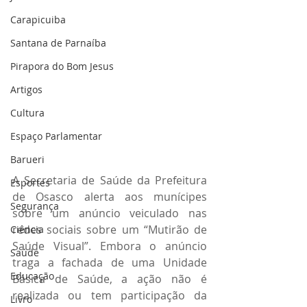
Carapicuiba
Santana de Parnaíba
Pirapora do Bom Jesus
Artigos
Cultura
Espaço Parlamentar
Barueri
A Secretaria de Saúde da Prefeitura 
Esportes
de Osasco alerta aos munícipes 
Segurança
sobre um anúncio veiculado nas 
redes sociais sobre um “Mutirão de 
Ciência
Saúde Visual”. Embora o anúncio 
Saúde
traga a fachada de uma Unidade 
Educação
Básica de Saúde, a ação não é 
realizada ou tem participação da 
Livro