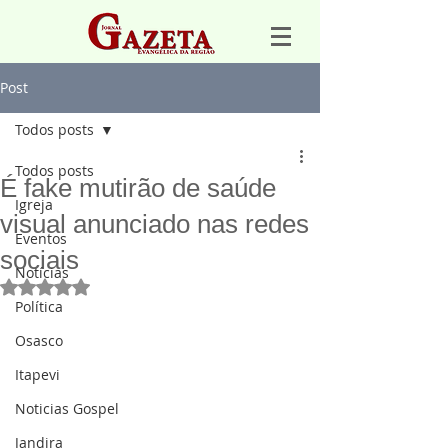
Post
Todos posts
Todos posts
É fake mutirão de saúde
Igreja
visual anunciado nas redes
Eventos
sociais
Notícias
Avaliado com NaN de 5 estrelas.
Política
Osasco
Itapevi
Noticias Gospel
Jandira