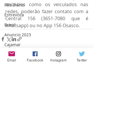
anúncios como os veiculados nas 
Pão Diário
redes, poderão fazer contato com a 
Entrevista
Central 156 (3651-7080 que é 
Brasil
whatsapp) ou no App 156 Osasco.
Anuncio 2023
Cajamar
Email
Facebook
Instagram
Twitter
Posts recentes
Ver tudo