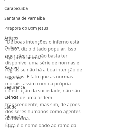
Carapicuiba
Santana de Parnaíba
Pirapora do Bom Jesus
Artigos
“De boas intenções o inferno está 
Cultura
cheio”, diz o ditado popular. Isso 
quer dizer que não basta ter 
Espaço Parlamentar
disponível uma série de normas e 
Barueri
regras se não há a boa intenção de 
segui-las. É fato que as normas 
Esportes
morais, assim como a própria 
Segurança
construção da sociedade, não são 
Ciência
frutos de uma ordem 
transcendente, mas sim, de ações 
Saúde
dos seres humanos como agentes 
Educação
da história.
Ética é o nome dado ao ramo da 
Livro