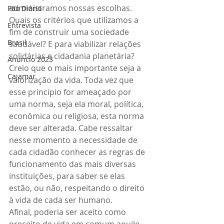
administramos nossas escolhas. 
Pão Diário
Quais os critérios que utilizamos a 
Entrevista
fim de construir uma sociedade 
Brasil
saudável? E para viabilizar relações 
solidárias e cidadania planetária?
Anuncio 2023
Creio que o mais importante seja a 
Cajamar
valorização da vida. Toda vez que 
esse princípio for ameaçado por 
uma norma, seja ela moral, política, 
econômica ou religiosa, esta norma 
deve ser alterada. Cabe ressaltar 
nesse momento a necessidade de 
cada cidadão conhecer as regras de 
funcionamento das mais diversas 
instituições, para saber se elas 
estão, ou não, respeitando o direito 
à vida de cada ser humano.
Afinal, poderia ser aceito como 