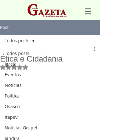
Post
Todos posts
Todos posts
Ética e Cidadania
Igreja
Avaliado com NaN de 5 estrelas.
Eventos
Notícias
Política
Osasco
Itapevi
Noticias Gospel
Jandira