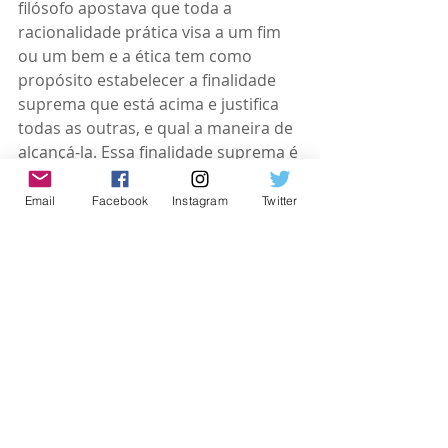
filósofo apostava que toda a 
racionalidade prática visa a um fim 
ou um bem e a ética tem como 
propósito estabelecer a finalidade 
suprema que está acima e justifica 
todas as outras, e qual a maneira de 
alcançá-la. Essa finalidade suprema é 
a felicidade, e não se trata dos 
prazeres, riquezas, honras, e sim de 
Email
Facebook
Instagram
Twitter
uma vida virtuosa, sendo que essa 
virtude se encontra entre os 
extremos e só é alcançada por 
alguém que demonstre prudência.
Luiz Alexandre Solano Rossi -
Professor de Teologia do Centro 
Universitário Internacional Uninter. 
luizalexandrerossi@yahoo.com.br
 ou 
luiz.ro@uninter.com
Artigos