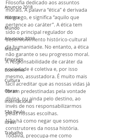
Filosofia dedicado aos assuntos 
Anuncio 2018
morais. A palavra “ética” é derivada 
do grego, e significa “aquilo que 
Politica
pertence ao caráter”. A ética tem 
Mundo
sido o principal regulador do 
Anuncios 2019
desenvolvimento histórico-cultural 
da humanidade. No entanto, a ética 
Música
não garante o seu progresso moral.
Emprego
A responsabilidade de caráter da 
sociedade é coletiva e, por isso 
Economia
mesmo, assustadora. É muito mais 
Cultura
fácil acreditar que as nossas vidas já 
Obras
foram predestinadas pela vontade 
divina, ou ainda pelo destino, ao 
Internacional
invés de nos responsabilizarmos 
São Paulo
pelas nossas escolhas.
Não há como negar que somos 
Israel
construtores da nossa história. 
Trabalho
Todavia, preocupa-me como 