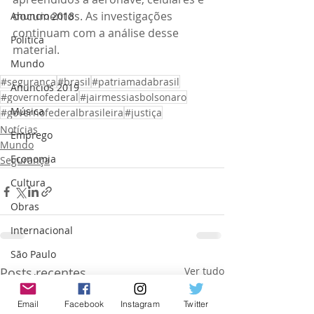
documentos. As investigações 
Anuncio 2018
continuam com a análise desse 
Politica
material.
Mundo
#segurança
#brasil
#patriamadabrasil
Anuncios 2019
#governofederal
#jairmessiasbolsonaro
Música
#governofederalbrasileira
#justiça
Notícias
Emprego
Mundo
Economia
Segurança
Cultura
Obras
Internacional
São Paulo
Posts recentes
Ver tudo
Israel
Trabalho
Email
Facebook
Instagram
Twitter