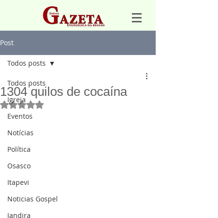
Post
Todos posts
Todos posts
1304 quilos de cocaína
Igreja
Avaliado com NaN de 5 estrelas.
Eventos
Notícias
Política
Osasco
Itapevi
Noticias Gospel
Jandira