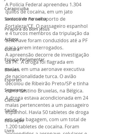
A Polícia Federal apreendeu 1.304 
Carapicuiba
quilos de cocaína, em um jato 
executivo no aeroporto de 
Santana de Parnaíba
Fortaleza/CE. O passageiro espanhol 
Pirapora do Bom Jesus
e 4 turcos membros da tripulação da 
Artigos
aeronave foram conduzidos até a PF 
para serem interrogados.
Cultura
A apreensão decorre de investigação 
Espaço Parlamentar
da PF.  A droga foi flagrada em 
malas, em uma aeronave executiva 
Barueri
de nacionalidade turca. O avião 
Esportes
decolou de Ribeirão Preto/SP e tinha 
Segurança
como destino Bruxelas, na Bélgica.
A droga estava acondicionada em 24 
Ciência
malas pertencentes a um passageiro 
Saúde
espanhol. Havia 50 tabletes de droga 
em cada bagagem, com um total de 
Educação
1.200 tabletes de cocaína. Foram 
Livro
apreendidos a aeronave, celulares e 