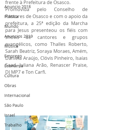
frente à Prefeitura de Osasco. 
Anuncio 2018
Promovida pelo Conselho de 
Pastores de Osasco e com o apoio da 
Politica
prefeitura, a 25ª edição da Marcha 
Mundo
para Jesus presenteou os fiéis com 
Anuncios 2019
shows de cantores e grupos 
evangélicos, como Thalles Roberto, 
Música
Sarah Beatriz, Soraya Moraes, Amém, 
Emprego
Daniela Araújo, Clóvis Pinheiro, Isaías 
Saad, Juliana Arão, Renascer Praise, 
Economia
DJ MP7 e Ton Carfi. 
Cultura
Obras
Internacional
São Paulo
Israel
Trabalho