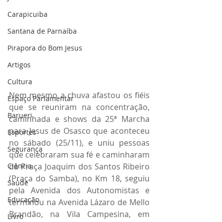
Carapicuiba
Santana de Parnaíba
Pirapora do Bom Jesus
Artigos
Cultura
Nem mesmo a chuva afastou os fiéis 
Espaço Parlamentar
que se reuniram na concentração, 
Barueri
caminhada e shows da 25ª Marcha 
para Jesus de Osasco que aconteceu 
Esportes
no sábado (25/11), e uniu pessoas 
Segurança
que celebraram sua fé e caminharam 
Ciência
da Praça Joaquim dos Santos Ribeiro 
(Praça do Samba), no Km 18, seguiu 
Saúde
pela Avenida dos Autonomistas e 
Educação
terminou na Avenida Lázaro de Mello 
Brandão, na Vila Campesina, em 
Livro