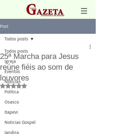
Post
Todos posts
Todos posts
25ª Marcha para Jesus
Igreja
reúne fiéis ao som de
Eventos
louvores
Notícias
Avaliado com NaN de 5 estrelas.
Política
Osasco
Itapevi
Noticias Gospel
Jandira