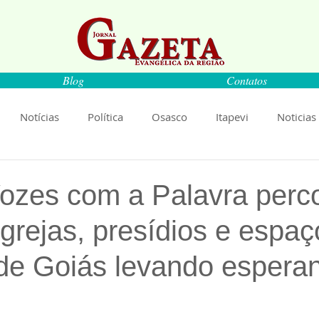
Blog
Contatos
Notícias
Política
Osasco
Itapevi
Noticias
naíba
Pirapora do Bom Jesus
Artigos
Cultura
Vozes com a Palavra perc
igrejas, presídios e espaç
rança
Ciência
Saúde
Educação
Livro
An
 de Goiás levando espera
Música
Emprego
Economia
Cultura
Obras