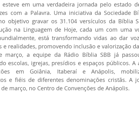
B esteve em uma verdadeira jornada pelo estado d
zes com a Palavra. Uma iniciativa da Sociedade Bíb
 objetivo gravar os 31.104 versículos da Bíblia Sa
ção na Linguagem de Hoje, cada um com uma voz 
mundialmente, está transformando vidas ao dar voz
s e realidades, promovendo inclusão e valorização da
 março, a equipe da Rádio Bíblia SBB já passou
ndo escolas, igrejas, presídios e espaços públicos. A 
ições em Goiânia, Itaberaí e Anápolis, mobiliz
tos e fiéis de diferentes denominações cristãs. A j
3 de março, no Centro de Convenções de Anápolis.