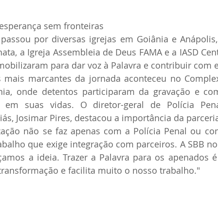
: esperança sem fronteiras
assou por diversas igrejas em Goiânia e Anápolis, 
ata, a Igreja Assembleia de Deus FAMA e a IASD Centr
bilizaram para dar voz à Palavra e contribuir com 
ais marcantes da jornada aconteceu no Complexo
nia, onde detentos participaram da gravação e com
 em suas vidas. O diretor-geral de Polícia Pen
iás, Josimar Pires, destacou a importância da parceria
ização não se faz apenas com a Polícia Penal ou co
abalho que exige integração com parceiros. A SBB no
çamos a ideia. Trazer a Palavra para os apenados é 
ransformação e facilita muito o nosso trabalho."