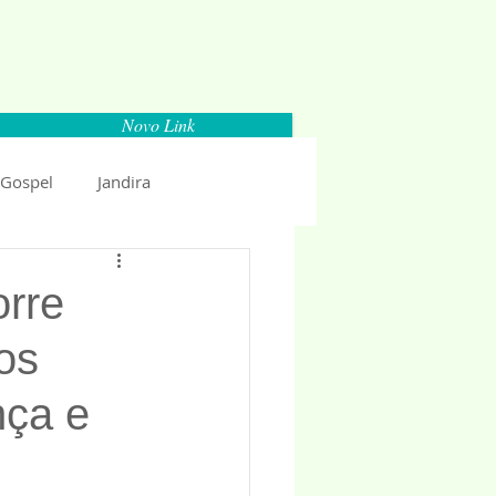
Novo Link
 Gospel
Jandira
Espaço Parlamentar
orre
os
uncio 2018
Politica
nça e