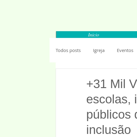
Inicio
Todos posts
Igreja
Eventos
Carapicuiba
Santana de Par
+31 Mil 
escolas, 
Barueri
Esportes
Segu
públicos
Mundo
Anuncios 2019
inclusão