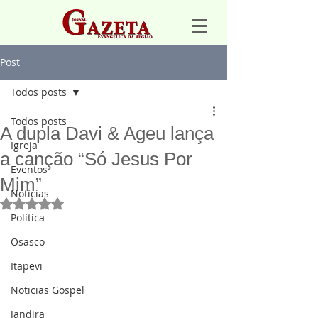
Post
Todos posts
Todos posts
A dupla Davi & Ageu lança
Igreja
a canção “Só Jesus Por
Eventos
Mim”
Notícias
Avaliado com NaN de 5 estrelas.
Política
Osasco
Itapevi
Noticias Gospel
Jandira