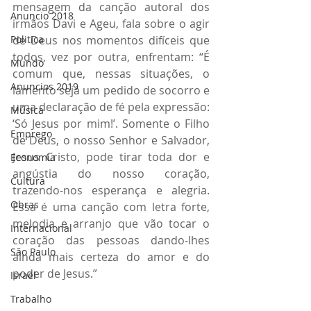
mensagem da canção autoral dos 
Anuncio 2018
irmãos Davi e Ageu, fala sobre o agir 
Politica
de Deus nos momentos difíceis que 
todos, vez por outra, enfrentam: “É 
Mundo
comum que, nessas situações, o 
Anuncios 2019
lamento seja um pedido de socorro e 
uma declaração de fé pela expressão: 
Música
‘Só Jesus por mim!’. Somente o Filho 
Emprego
de Deus, o nosso Senhor e Salvador, 
Jesus Cristo, pode tirar toda dor e 
Economia
angústia do nosso coração, 
Cultura
trazendo-nos esperança e alegria. 
Obras
Essa é uma canção com letra forte, 
melodia e arranjo que vão tocar o 
Internacional
coração das pessoas dando-lhes 
São Paulo
ainda mais certeza do amor e do 
poder de Jesus.”
Israel
Trabalho