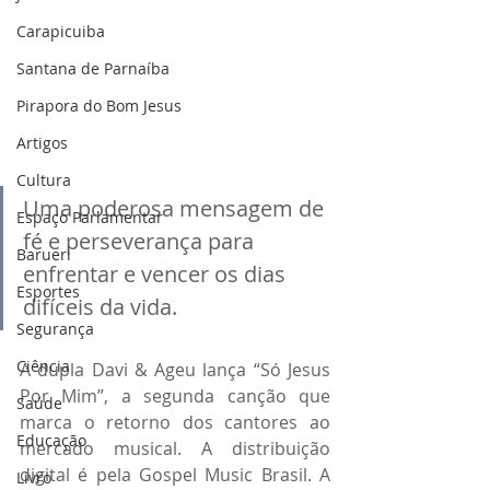
Carapicuiba
Santana de Parnaíba
Pirapora do Bom Jesus
Artigos
Cultura
Uma poderosa mensagem de 
Espaço Parlamentar
fé e perseverança para 
Barueri
enfrentar e vencer os dias 
Esportes
difíceis da vida.
Segurança
Ciência
A dupla Davi & Ageu lança “Só Jesus 
Por Mim”, a segunda canção que 
Saúde
marca o retorno dos cantores ao 
Educação
mercado musical. A distribuição 
digital é pela Gospel Music Brasil. A 
Livro