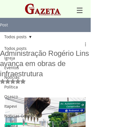
Post
Todos posts
Todos posts
Administração Rogério Lins
Igreja
avança em obras de
Eventos
infraestrutura
Notícias
Avaliado com NaN de 5 estrelas.
Política
Osasco
Itapevi
Noticias Gospel
Jandira