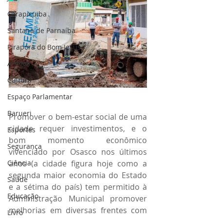
Carapicuiba
Santana de Parnaíba
Pirapora do Bom Jesus
Artigos
Cultura
Espaço Parlamentar
Barueri
Promover o bem-estar social de uma 
cidade requer investimentos, e o 
Esportes
bom momento econômico 
Segurança
vivenciado por Osasco nos últimos 
Ciência
anos (a cidade figura hoje como a 
segunda maior economia do Estado 
Saúde
e a sétima do país) tem permitido à 
Educação
Administração Municipal promover 
melhorias em diversas frentes com 
Livro