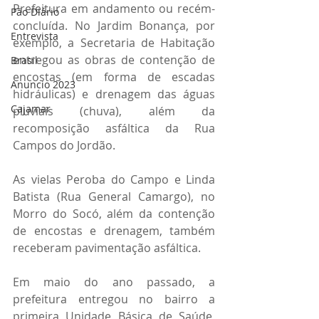
Prefeitura em andamento ou recém-
Pão Diário
concluída. No Jardim Bonança, por 
Entrevista
exemplo, a Secretaria de Habitação 
entregou as obras de contenção de 
Brasil
encostas (em forma de escadas 
Anuncio 2023
hidráulicas) e drenagem das águas 
Cajamar
pluviais (chuva), além da 
recomposição asfáltica da Rua 
Campos do Jordão.
As vielas Peroba do Campo e Linda 
Batista (Rua General Camargo), no 
Morro do Socó, além da contenção 
de encostas e drenagem, também 
receberam pavimentação asfáltica.
Em maio do ano passado, a 
prefeitura entregou no bairro a 
primeira Unidade Básica de Saúde, 