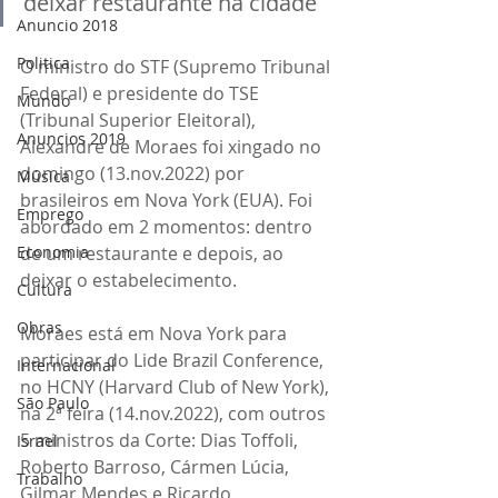
deixar restaurante na cidade
Anuncio 2018
Politica
O ministro do STF (Supremo Tribunal 
Federal) e presidente do TSE 
Mundo
(Tribunal Superior Eleitoral), 
Anuncios 2019
Alexandre de Moraes foi xingado no 
domingo (13.nov.2022) por 
Música
brasileiros em Nova York (EUA). Foi 
Emprego
abordado em 2 momentos: dentro 
de um restaurante e depois, ao 
Economia
deixar o estabelecimento.
Cultura
Obras
Moraes está em Nova York para 
participar do Lide Brazil Conference, 
Internacional
no HCNY (Harvard Club of New York), 
São Paulo
na 2ª feira (14.nov.2022), com outros 
5 ministros da Corte: Dias Toffoli, 
Israel
Roberto Barroso, Cármen Lúcia, 
Trabalho
Gilmar Mendes e Ricardo 