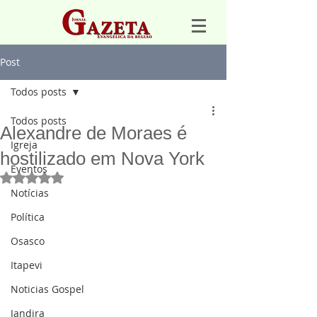
Post
Todos posts
Todos posts
Alexandre de Moraes é
Igreja
hostilizado em Nova York
Eventos
Avaliado com NaN de 5 estrelas.
Notícias
Política
Osasco
Itapevi
Noticias Gospel
Jandira