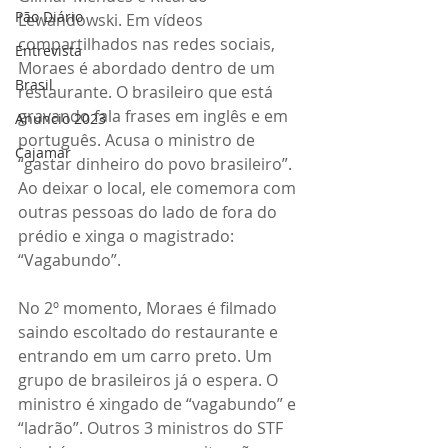
Pão Diário
Lewandowski. Em vídeos 
compartilhados nas redes sociais, 
Entrevista
Moraes é abordado dentro de um 
Brasil
restaurante. O brasileiro que está 
gravando fala frases em inglês e em 
Anuncio 2023
português. Acusa o ministro de 
Cajamar
“gastar dinheiro do povo brasileiro”. 
Ao deixar o local, ele comemora com 
outras pessoas do lado de fora do 
prédio e xinga o magistrado: 
“Vagabundo”.
No 2º momento, Moraes é filmado 
saindo escoltado do restaurante e 
entrando em um carro preto. Um 
grupo de brasileiros já o espera. O 
ministro é xingado de “vagabundo” e 
“ladrão”. Outros 3 ministros do STF 