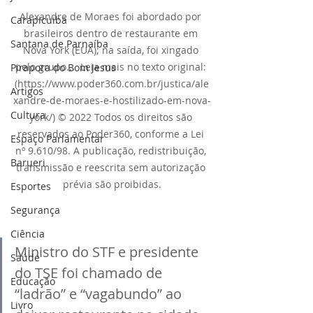
Alexandre de Moraes foi abordado por 
Carapicuiba
brasileiros dentro de restaurante em 
Santana de Parnaíba
Nova York (EUA); na saída, foi xingado 
pelo grupo...  Leia mais no texto original: 
Pirapora do Bom Jesus
(https://www.poder360.com.br/justica/ale
Artigos
xandre-de-moraes-e-hostilizado-em-nova-
Cultura
york/) © 2022 Todos os direitos são 
reservados ao Poder360, conforme a Lei 
Espaço Parlamentar
nº 9.610/98. A publicação, redistribuição, 
Barueri
transmissão e reescrita sem autorização 
prévia são proibidas.
Esportes
Segurança
Ciência
Ministro do STF e presidente 
Saúde
do TSE foi chamado de 
Educação
“ladrão” e “vagabundo” ao 
Livro