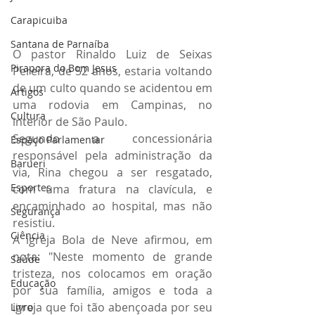
Carapicuiba
Santana de Parnaíba
O pastor Rinaldo Luiz de Seixas 
Pirapora do Bom Jesus
Pereira, de 52 anos, estaria voltando 
de um culto quando se acidentou em 
Artigos
uma rodovia em Campinas, no 
Cultura
interior de São Paulo.
Segundo a concessionária 
Espaço Parlamentar
responsável pela administração da 
Barueri
via, Rina chegou a ser resgatado, 
Esportes
com uma fratura na clavícula, e 
encaminhado ao hospital, mas não 
Segurança
resistiu.
Ciência
A igreja Bola de Neve afirmou, em 
nota: "Neste momento de grande 
Saúde
tristeza, nos colocamos em oração 
Educação
por sua família, amigos e toda a 
igreja que foi tão abençoada por seu 
Livro