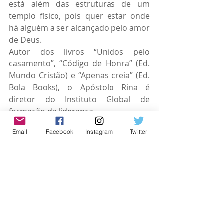
está além das estruturas de um 
templo físico, pois quer estar onde 
há alguém a ser alcançado pelo amor 
de Deus.
Autor dos livros “Unidos pelo 
casamento”, “Código de Honra” (Ed. 
Mundo Cristão) e “Apenas creia” (Ed. 
Bola Books), o Apóstolo Rina é 
diretor do Instituto Global de 
formação da liderança.
Casado com a Pastora Denise Seixas, 
Email
Facebook
Instagram
Twitter
por quem é completamente 
apaixonado, o Ap. Rina é pai do 
Nathan, do Rininha, da Raquel e do 
Renan.
🙏🏻 Deixamos aqui nossos sinceros 
sentimentos a todos familiares e 
amigos...
#igreja
#boladeneve