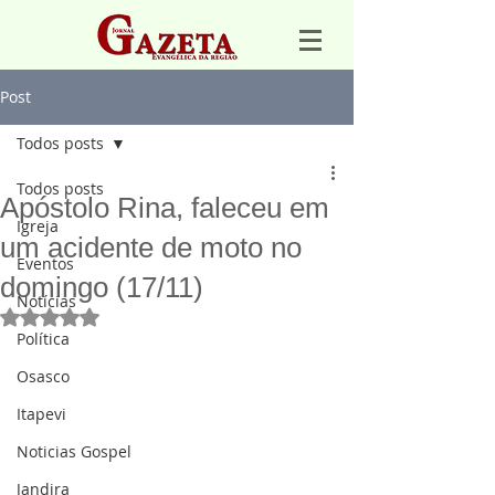
Post
Todos posts
Todos posts
Apóstolo Rina, faleceu em
Igreja
um acidente de moto no
Eventos
domingo (17/11)
Notícias
Avaliado com NaN de 5 estrelas.
Política
Osasco
Itapevi
Noticias Gospel
Jandira