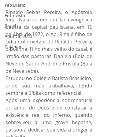
Pão Diário
Rinaldo Seixas Pereira, o Apóstolo 
Entrevista
Rina, Nascido em um lar evangélico 
Brasil
batista da capital paulistana, em 15 
de Abril de 1972, o Ap. Rina é filho de 
Anuncio 2023
Lídia Colomietz e de Rinaldo Pereira, 
Cajamar
o Bolinha. Filho mais velho do casal, é 
irmão das pastoras Daniela (Bola de 
Neve de Santo André) e Priscila (Bola 
de Neve sede).
Estudou no Colégio Batista Brasileiro, 
onde sua mãe trabalhava, tendo 
sempre a Bíblia como referencial.
Após uma experiência sobrenatural 
do amor de Deus e de constatar a 
existência real do inferno, quando 
sobreviveu a uma grave hepatite, 
passou a dedicar sua vida a pregar a 