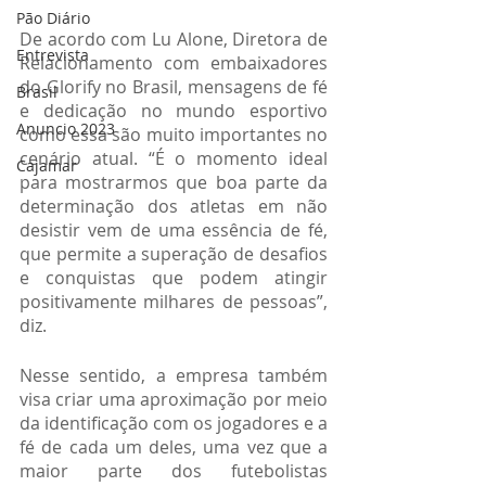
Pão Diário
De acordo com Lu Alone, Diretora de 
Entrevista
Relacionamento com embaixadores 
do Glorify no Brasil, mensagens de fé 
Brasil
e dedicação no mundo esportivo 
Anuncio 2023
como essa são muito importantes no 
cenário atual. “É o momento ideal 
Cajamar
para mostrarmos que boa parte da 
determinação dos atletas em não 
desistir vem de uma essência de fé, 
que permite a superação de desafios 
e conquistas que podem atingir 
positivamente milhares de pessoas”, 
diz.
Nesse sentido, a empresa também 
visa criar uma aproximação por meio 
da identificação com os jogadores e a 
fé de cada um deles, uma vez que a 
maior parte dos futebolistas 