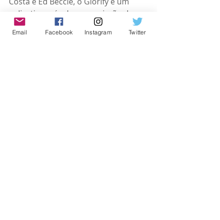
Costa e Ed Beccle, o Glorify é um 
aplicativo móvel com a missão de 
possibilitar que cristãos em todo o 
Email
Facebook
Instagram
Twitter
mundo se conectem com Deus 
diariamente através de leituras 
bíblicas, meditações, declarações e 
espaço para oração e reflexão. Tem 
como objetivo se tornar a principal 
plataforma digital cristã, 
reinventando como os fiéis se 
conectam com Deus e sua 
comunidade por meio da tecnologia. 
O aplicativo está disponível para 
download no Google Play Store e 
Apple Store. Mais informações: 
https://glorify-app.com/pt-br/
#amorpelavida
#gospel
#evangelho
#igreja
#musica
Noticias Gospel