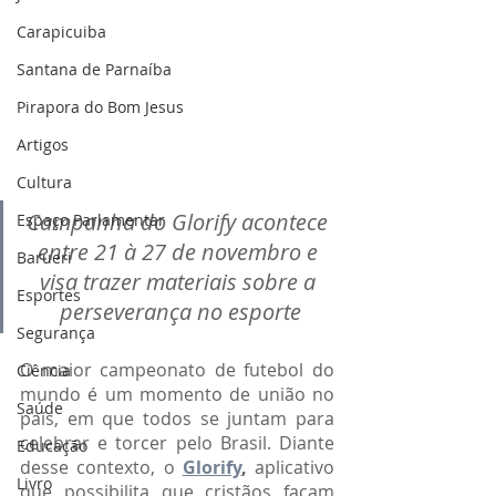
Carapicuiba
Santana de Parnaíba
Pirapora do Bom Jesus
Artigos
Cultura
Campanha do Glorify acontece 
Espaço Parlamentar
entre 21 à 27 de novembro e 
Barueri
visa trazer materiais sobre a 
Esportes
perseverança no esporte
Segurança
O maior campeonato de futebol do 
Ciência
mundo é um momento de união no 
Saúde
país, em que todos se juntam para 
celebrar e torcer pelo Brasil. Diante 
Educação
desse contexto, o 
Glorify
, 
aplicativo 
Livro
que possibilita que cristãos façam 