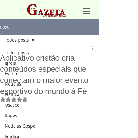
Post
Todos posts
Todos posts
Aplicativo cristão cria
Igreja
conteúdos especiais que
Eventos
conectam o maior evento
Notícias
esportivo do mundo à Fé
Política
Avaliado com NaN de 5 estrelas.
Osasco
Itapevi
Noticias Gospel
Jandira