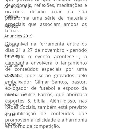
devocionais, reflexões, meditações e 
Anuncio 2018
orações, decidiu criar na sua 
Politica
plataforma uma série de materiais 
especiais que associam ambos os 
Mundo
temas. 
Anuncios 2019
Disponível na ferramenta entre os 
Música
dias 21 à 27 de novembro - período 
Emprego
em que o evento acontece -, a 
campanha envolverá o lançamento 
Economia
de conteúdos especiais por uma 
Cultura
semana, que serão gravados pelo 
embaixador Gilmar Santos, pastor, 
Obras
ex-jogador de futebol e esposo da 
cantora Aline Barros, que abordará 
Internacional
esportes & bíblia. Além disso, nas 
São Paulo
Redes Sociais, também está previsto 
a publicação de conteúdos que 
Israel
promovem a felicidade e a harmonia 
Trabalho
em torno da competição.