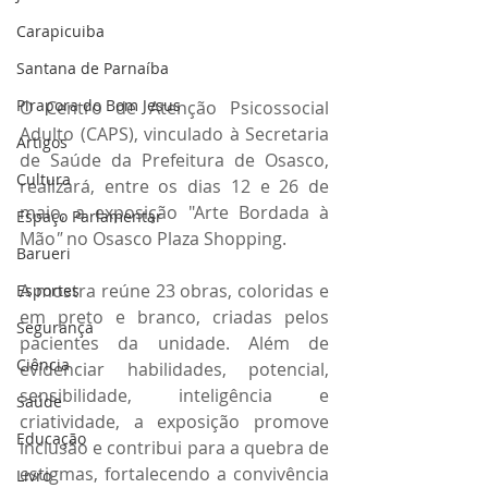
Carapicuiba
Santana de Parnaíba
Pirapora do Bom Jesus
O Centro de Atenção Psicossocial 
Adulto (CAPS), vinculado à Secretaria 
Artigos
de Saúde da Prefeitura de Osasco, 
Cultura
realizará, entre os dias 12 e 26 de 
maio, a exposição "Arte Bordada à 
Espaço Parlamentar
Mão
"
 no Osasco Plaza Shopping.
Barueri
A mostra reúne 23 obras, coloridas e 
Esportes
em preto e branco, criadas pelos 
Segurança
pacientes da unidade. Além de 
Ciência
evidenciar habilidades, potencial, 
sensibilidade, inteligência e 
Saúde
criatividade, a exposição promove 
Educação
inclusão e contribui para a quebra de 
estigmas, fortalecendo a convivência 
Livro