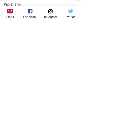
Pão Diário
Entrevista
Posts recentes
Ver tudo
Email
Facebook
Instagram
Twitter
Brasil
Anuncio 2023
Cajamar