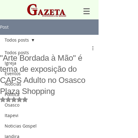
Post
Todos posts
Todos posts
"Arte Bordada à Mão" é
Igreja
tema de exposição do
Eventos
CAPS Adulto no Osasco
Notícias
Plaza Shopping
Política
Avaliado com NaN de 5 estrelas.
Osasco
Itapevi
Noticias Gospel
Jandira