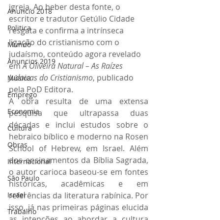
igreja. Ao beber desta fonte, o 
Anuncio 2018
escritor e tradutor Getúlio Cidade 
Politica
resgata e confirma a intrínseca 
ligação do cristianismo com o 
Mundo
judaísmo, conteúdo agora revelado 
Anuncios 2019
em 
A Oliveira Natural – As Raízes 
Judaicas do Cristianismo
, publicado 
Música
pela PoD Editora.
Emprego
A obra resulta de uma extensa 
Economia
pesquisa que ultrapassa duas 
décadas e inclui estudos sobre o 
Cultura
hebraico bíblico e moderno na Rosen 
Obras
School of Hebrew, em Israel. Além 
dos ensinamentos da Bíblia Sagrada, 
Internacional
o autor carioca baseou-se em fontes 
São Paulo
históricas, acadêmicas e em 
referências da literatura rabínica. Por 
Israel
isso, já nas primeiras páginas elucida 
Trabalho
as intenções ao abordar a cultura 