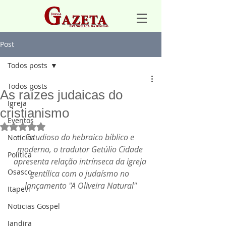
Post
Todos posts
Todos posts
As raízes judaicas do
Igreja
cristianismo
Eventos
Avaliado com NaN de 5 estrelas.
Estudioso do hebraico bíblico e 
Notícias
moderno, o tradutor Getúlio Cidade 
Política
apresenta relação intrínseca da igreja 
Osasco
gentílica com o judaísmo no 
lançamento "A Oliveira Natural"
Itapevi
Noticias Gospel
Jandira