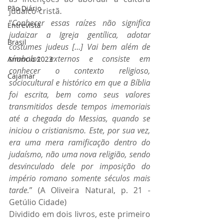
Pão Diário
judaico-cristã.
“
Conhecer essas raízes não significa 
Entrevista
judaizar a Igreja gentílica, adotar 
Brasil
costumes judeus [...] Vai bem além de 
símbolos externos e consiste em 
Anuncio 2023
conhecer o contexto religioso, 
Cajamar
sociocultural e histórico em que a Bíblia 
foi escrita, bem como seus valores 
transmitidos desde tempos imemoriais 
até a chegada do Messias, quando se 
iniciou o cristianismo. Este, por sua vez, 
era uma mera ramificação dentro do 
judaísmo, não uma nova religião, sendo 
desvinculado dele por imposição do 
império romano somente séculos mais 
tarde.
” (A Oliveira Natural, p. 21 - 
Getúlio Cidade)
Dividido em dois livros, este primeiro 