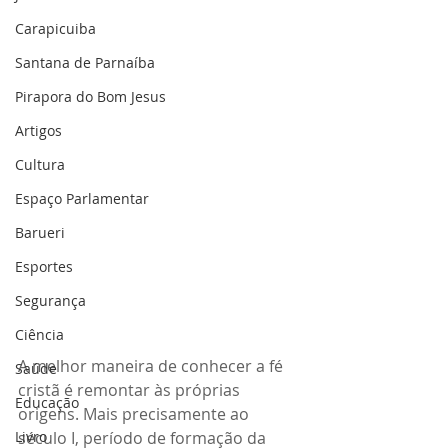
Carapicuiba
Santana de Parnaíba
Pirapora do Bom Jesus
Artigos
Cultura
Espaço Parlamentar
Barueri
Esportes
Segurança
Ciência
A melhor maneira de conhecer a fé 
Saúde
cristã é remontar às próprias 
Educação
origens. Mais precisamente ao 
século I, período de formação da 
Livro