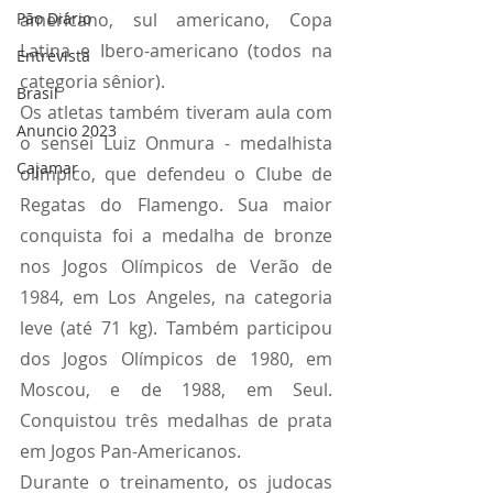
Pão Diário
americano, sul americano, Copa 
Latina e Ibero-americano (todos na 
Entrevista
categoria sênior).
Brasil
Os atletas também tiveram aula com 
Anuncio 2023
o sensei Luiz Onmura - medalhista 
Cajamar
olímpico, que defendeu o Clube de 
Regatas do Flamengo. Sua maior 
conquista foi a medalha de bronze 
nos Jogos Olímpicos de Verão de 
1984, em Los Angeles, na categoria 
leve (até 71 kg). Também participou 
dos Jogos Olímpicos de 1980, em 
Moscou, e de 1988, em Seul. 
Conquistou três medalhas de prata 
em Jogos Pan-Americanos.
Durante o treinamento, os judocas 