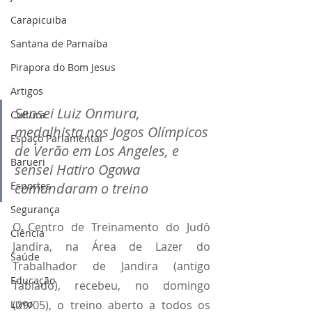
Carapicuiba
Santana de Parnaíba
Pirapora do Bom Jesus
Artigos
Sensei Luiz Onmura, 
Cultura
medalhista nos Jogos Olímpicos 
Espaço Parlamentar
de Verão em Los Angeles, e 
Barueri
sensei Hatiro Ogawa 
Esportes
comandaram o treino
Segurança
O Centro de Treinamento do Judô 
Ciência
Jandira, na Área de Lazer do 
Saúde
Trabalhador de Jandira (antigo 
Educação
Tablado), recebeu, no domingo 
Livro
(29/05), o treino aberto a todos os 