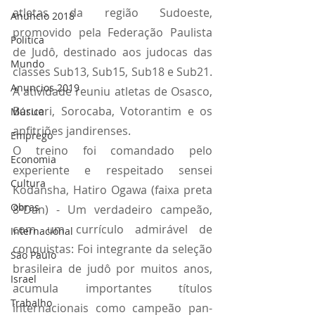
atletas da região Sudoeste, 
Anuncio 2018
promovido pela Federação Paulista 
Politica
de Judô, destinado aos judocas das 
Mundo
classes Sub13, Sub15, Sub18 e Sub21. 
Anuncios 2019
A atividade reuniu atletas de Osasco, 
Barueri, Sorocaba, Votorantim e os 
Música
anfitriões jandirenses.
Emprego
O treino foi comandado pelo 
Economia
experiente e respeitado sensei 
Cultura
Kodansha, Hatiro Ogawa (faixa preta 
Obras
8ºDan) - Um verdadeiro campeão, 
com um currículo admirável de 
Internacional
conquistas: Foi integrante da seleção 
São Paulo
brasileira de judô por muitos anos, 
Israel
acumula importantes títulos 
Trabalho
internacionais como campeão pan-