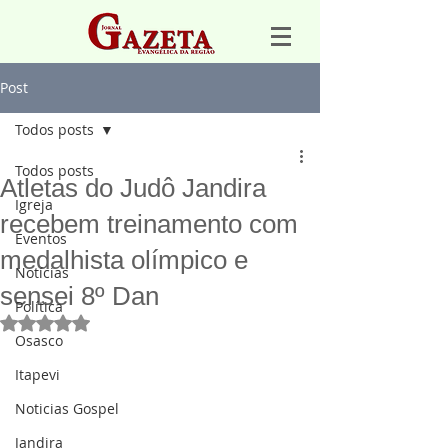
Post
Todos posts
Todos posts
Atletas do Judô Jandira
Igreja
recebem treinamento com
Eventos
medalhista olímpico e
Notícias
sensei 8º Dan
Política
Avaliado com NaN de 5 estrelas.
Osasco
Itapevi
Noticias Gospel
Jandira