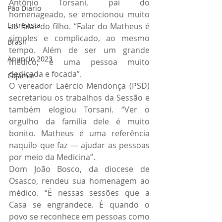
Antônio Torsani, pai do 
Pão Diário
homenageado, se emocionou muito 
Entrevista
ao falar do filho. “Falar do Matheus é 
simples e complicado, ao mesmo 
Brasil
tempo. Além de ser um grande 
Anuncio 2023
médico, é uma pessoa muito 
dedicada e focada”.
Cajamar
O vereador Laércio Mendonça (PSD) 
secretariou os trabalhos da Sessão e 
também elogiou Torsani. “Ver o 
orgulho da família dele é muito 
bonito. Matheus é uma referência 
naquilo que faz — ajudar as pessoas 
por meio da Medicina”.
Dom João Bosco, da diocese de 
Osasco, rendeu sua homenagem ao 
médico. “É nessas sessões que a 
Casa se engrandece. É quando o 
povo se reconhece em pessoas como 