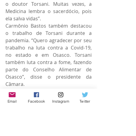
o doutor Torsani. Muitas vezes, a 
Medicina lembra o sacerdócio, pois 
ela salva vidas”.
Carmônio Bastos também destacou 
o trabalho de Torsani durante a 
pandemia. “Quero agradecer por seu 
trabalho na luta contra a Covid-19, 
no estado e em Osasco. Torsani 
também luta contra a fome, fazendo 
parte do Conselho Alimentar de 
Osasco”, disse o presidente da 
Câmara.
Por fim, o homenageado fez uso da 
Tribuna. “Estou muito grato pela 
Email
Facebook
Instagram
Twitter
presença de todos e por essa 
homenagem. Tenho apenas 28 anos 
e estou feliz de ver tanta gente amiga 
neste Plenário. A medicina me traz 
muita felicidade, fiz a escolha certa”.