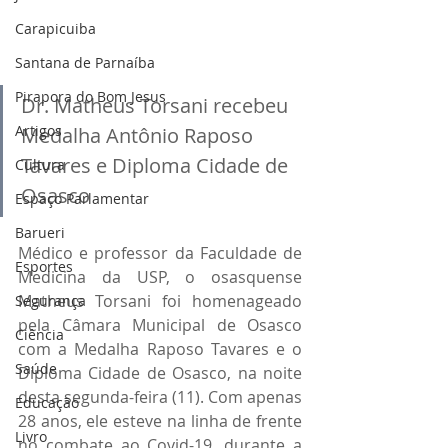
Carapicuiba
Santana de Parnaíba
Pirapora do Bom Jesus
Dr. Matheus Torsani recebeu 
Artigos
Medalha Antônio Raposo 
Tavares e Diploma Cidade de 
Cultura
Osasco
Espaço Parlamentar
Barueri
Médico e professor da Faculdade de 
Esportes
Medicina da USP, o osasquense 
Matheus Torsani foi homenageado 
Segurança
pela Câmara Municipal de Osasco 
Ciência
com a Medalha Raposo Tavares e o 
Saúde
Diploma Cidade de Osasco, na noite 
desta segunda-feira (11). Com apenas 
Educação
28 anos, ele esteve na linha de frente 
Livro
no combate ao Covid-19, durante a 