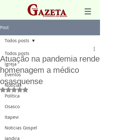
Post
Todos posts
Todos posts
Atuação na pandemia rende
Igreja
homenagem a médico
Eventos
osasquense
Notícias
Avaliado com NaN de 5 estrelas.
Política
Osasco
Itapevi
Noticias Gospel
Jandira