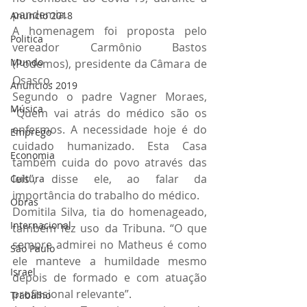
pandemia.
Anuncio 2018
A homenagem foi proposta pelo 
Politica
vereador Carmônio Bastos 
Mundo
(Podemos), presidente da Câmara de 
Osasco.
Anuncios 2019
Segundo o padre Vagner Moraes, 
Música
“Quem vai atrás do médico são os 
enfermos. A necessidade hoje é do 
Emprego
cuidado humanizado. Esta Casa 
Economia
também cuida do povo através das 
leis”, disse ele, ao falar da 
Cultura
importância do trabalho do médico.
Obras
Domitila Silva, tia do homenageado, 
Internacional
também fez uso da Tribuna. “O que 
sempre admirei no Matheus é como 
São Paulo
ele manteve a humildade mesmo 
Israel
depois de formado e com atuação 
profissional relevante”.
Trabalho