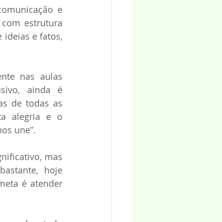
 comunicação e 
com estrutura 
deias e fatos, 
nte nas aulas 
ivo, ainda é 
s de todas as 
 alegria e o 
os une”.
ificativo, mas 
stante, hoje 
eta é atender 