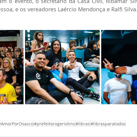
m o evento, o secretário da Casa Civil, Ribamar Sil
ssoa, e os vereadores Laércio Mendonça e Ralfi Silva
#AmorPorOsasco
#prefeitorogeriolins
#libras
#librasparatodos