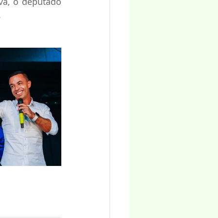
va, o deputado 
.