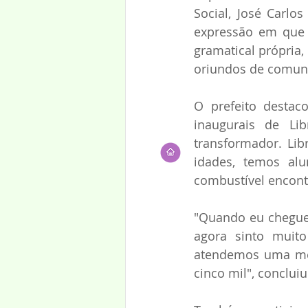
Social, José Carlo
expressão em que o
gramatical própria,
oriundos de comuni
O prefeito destac
inaugurais de Li
transformador. Lib
idades, temos al
combustível encont
"Quando eu cheguei 
agora sinto muit
atendemos uma méd
cinco mil", concluiu