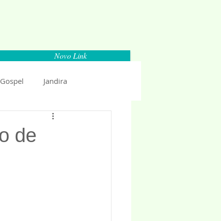
Novo Link
 Gospel
Jandira
Espaço Parlamentar
ro de
uncio 2018
Politica