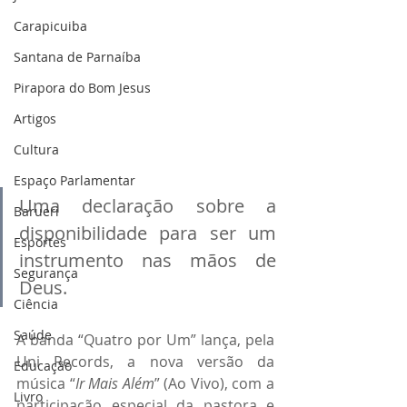
Carapicuiba
Santana de Parnaíba
Pirapora do Bom Jesus
Artigos
Cultura
Espaço Parlamentar
Uma declaração sobre a 
Barueri
disponibilidade para ser um 
Esportes
instrumento nas mãos de 
Segurança
Deus.
Ciência
Saúde
A banda “Quatro por Um” lança, pela 
Uni Records, a nova versão da 
Educação
música “
Ir Mais Além
” (Ao Vivo), com a 
Livro
participação especial da pastora e 