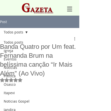
Post
Todos posts
Todos posts
Banda Quatro por Um feat.
Igreja
Fernanda Brum na
Eventos
belíssima canção “Ir Mais
Notícias
Além” (Ao Vivo)
Política
Avaliado com NaN de 5 estrelas.
Osasco
Itapevi
Noticias Gospel
Jandira