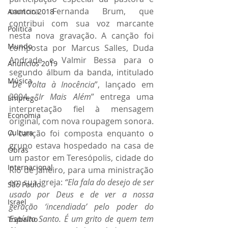
cantora Fernanda Brum, que 
Anuncio 2018
contribui com sua voz marcante 
Politica
nesta nova gravação. A canção foi 
Mundo
composta por Marcus Salles, Duda 
Andrade e Valmir Bessa para o 
Anuncios 2019
segundo álbum da banda, intitulado 
Música
“
De Volta à Inocência
”, lançado em 
2004. “
Ir Mais Além
” entrega uma 
Emprego
interpretação fiel à mensagem 
Economia
original, com nova roupagem sonora. 
Cultura
A canção foi composta enquanto o 
grupo estava hospedado na casa de 
Obras
um pastor em Teresópolis, cidade do 
Internacional
Rio de Janeiro, para uma ministração 
em sua igreja:
 “Ela fala do desejo de ser 
São Paulo
usado por Deus e de ver a nossa 
Israel
geração ‘incendiada’ pelo poder do 
Espírito Santo. É um grito de quem tem 
Trabalho