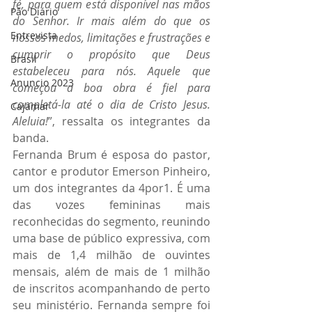
fé, para quem está disponível nas mãos 
Pão Diário
do Senhor. Ir mais além do que os 
Entrevista
nossos medos, limitações e frustrações e 
cumprir o propósito que Deus 
Brasil
estabeleceu para nós. Aquele que 
Anuncio 2023
começou a boa obra é fiel para 
completá-la até o dia de Cristo Jesus. 
Cajamar
Aleluia!
”, ressalta os integrantes da 
banda.
Fernanda Brum é esposa do pastor, 
cantor e produtor Emerson Pinheiro, 
um dos integrantes da 4por1. É uma 
das vozes femininas mais 
reconhecidas do segmento, reunindo 
uma base de público expressiva, com 
mais de 1,4 milhão de ouvintes 
mensais, além de mais de 1 milhão 
de inscritos acompanhando de perto 
seu ministério. Fernanda sempre foi 