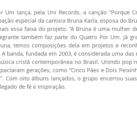
 Um lança, pela Uni Records, a canção “Porque Cre
ipação especial da cantora Bruna Karla, esposa do Bru
is essa faixa do projeto: “A Bruna é uma mulher de 
tegrante também faz parte do Quatro Por Um. Já gr
runa, temos composições dela em projetos e recon
” A banda, fundada em 2003, é considerada uma das m
úsica cristã contemporânea no Brasil. Unindo pop r
actaram gerações, como “Cinco Pães e Dois Peixinho
. Com oito álbuns lançados, o grupo encerrou suas 
egado de fé e inspiração. 