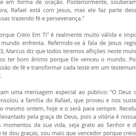
te em forma de oração. Posteriormente, souberam
gora, Rafael está com Jesus, mas ele faz parte dess
soas trazendo fé e perseverança.”
que Creio Em Ti” é realmente muito válida e impor
 mundo enfrenta. Referindo-se à fala de Jesus regis
33, Marcus diz que todos teremos aflições neste mun
mos ter bom ânimo porque Ele venceu o mundo. P
issão de fé e transformar cada teste em um testemu
.
ixam uma mensagem especial ao público: “O Deus d
onsolou a família do Rafael, que proveu e nos sust
o mesmo ontem, hoje e o será para sempre. Receba 
 levantado pela graça de Deus, pois a vitória é noss
s momentos da sua vida, seja grato ao Senhor e de
 te dou graças, sou mais que vencedor porque creio 