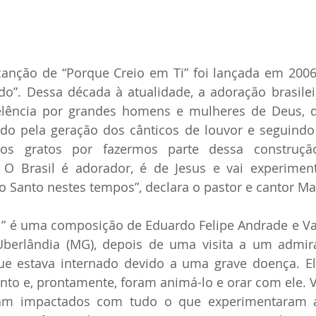
canção de “Porque Creio em Ti” foi lançada em 2006
”. Dessa década à atualidade, a adoração brasilei
lência por grandes homens e mulheres de Deus, d
ndo pela geração dos cânticos de louvor e seguindo
mos gratos por fazermos parte dessa construçã
! O Brasil é adorador, é de Jesus e vai experimen
o Santo nestes tempos”, declara o pastor e cantor Ma
i” é uma composição de Eduardo Felipe Andrade e Val
berlândia (MG), depois de uma visita a um admir
ue estava internado devido a uma grave doença. El
to e, prontamente, foram animá-lo e orar com ele. V
vam impactados com tudo o que experimentaram a