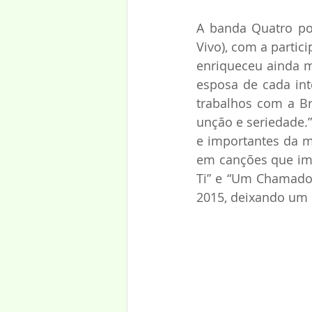
A banda Quatro por
Vivo), com a partic
enriqueceu ainda ma
esposa de cada in
trabalhos com a B
unção e seriedade.
e importantes da m
em canções que imp
Ti” e “Um Chamado”
2015, deixando um l