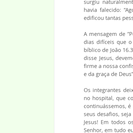
surgiu naturalmen
havia falecido: “A
edificou tantas pes
A mensagem de “Por
dias difíceis que o
bíblico de João 16.
disse Jesus, deve
firme a nossa conf
e da graça de Deus”
Os integrantes de
no hospital, que c
continuássemos, é 
seus desafios, seja
Jesus! Em todos o
Senhor, em tudo eu