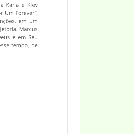
 Karla e Klev 
r Um Forever”, 
anções, em um 
etória. Marcus 
Deus e em Seu 
sse tempo, de 