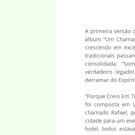
A primeira versão 
álbum “Um Chamado
crescendo em exce
tradicionais passa
consolidada: “So
verdadeiro legado
derramar do Espírit
“Porque Creio Em T
foi composta em U
chamado Rafael, q
cidade para um even
hotel, todos esta