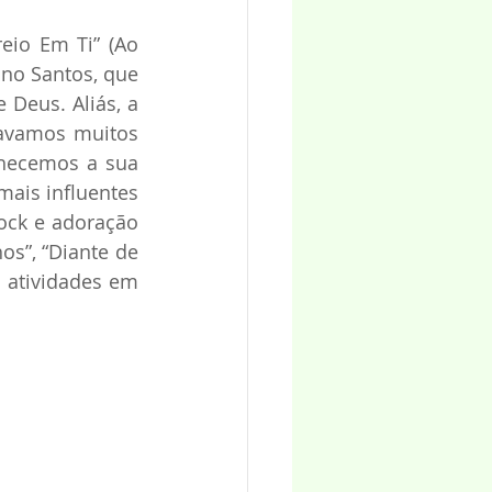
io Em Ti” (Ao 
no Santos, que 
Deus. Aliás, a 
avamos muitos 
hecemos a sua 
ais influentes 
ock e adoração 
s”, “Diante de 
atividades em 