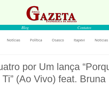
Blog
Contatos
Notícias
Política
Osasco
Itapevi
Noticias
naíba
Pirapora do Bom Jesus
Artigos
Cultura
atro por Um lança “Porq
Ti” (Ao Vivo) feat. Bruna
rança
Ciência
Saúde
Educação
Livro
An
de 5 estrelas.
Música
Emprego
Economia
Cultura
Obras