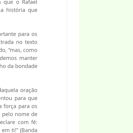
 que o Rafael 
a história que 
tante para os 
trada no texto 
do, “mas, como 
odemos manter 
nho da bondade 
aquela oração 
entou para que 
força para os 
a pelo nome de 
clare com fé: 
em ti!” (Banda 