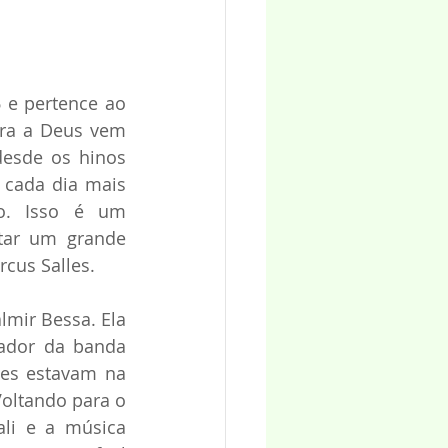
 e pertence ao 
ra a Deus vem 
esde os hinos 
 cada dia mais 
o. Isso é um 
tar um grande 
rcus Salles.
mir Bessa. Ela 
ador da banda 
es estavam na 
oltando para o 
li e a música 