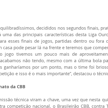
quilibradíssimos, decididos nos segundos finais, prat
 uma das principais características desta Liga Our
ra esses finais de jogos, partidas dentro ou fora d
 casa pode pesar lá na frente e teremos que compen
mo jogo tivemos um pouco mais de aproveitament
e acabamos não tendo, mesmo com a última bola par
ós ganharíamos por um ponto, mas o time foi brioso
tição e isso é o mais importante”, destacou o técni
nato da CBB
missão técnica viram a chave, uma vez que nesta quint
ra competição nacional, o Brasileirão CBB, contra Ta