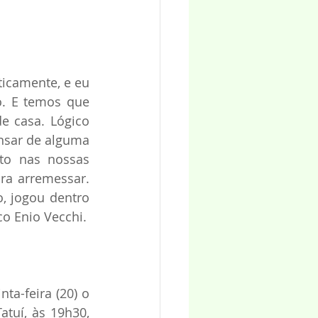
icamente, e eu 
o. E temos que 
e casa. Lógico 
sar de alguma 
o nas nossas 
a arremessar. 
, jogou dentro 
co Enio Vecchi.
a-feira (20) o 
tuí, às 19h30, 