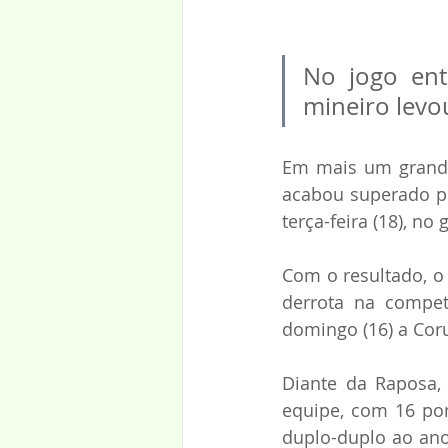
No jogo ent
mineiro levo
Em mais um grande
acabou superado pel
terça-feira (18), no
Com o resultado, o
derrota na compe
domingo (16) a Coru
Diante da Raposa,
equipe, com 16 pont
duplo-duplo ao ano