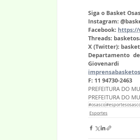
Siga o Basket Osas
Instagram: @bask
Facebook: 
https:/
Threads: basketos
X (Twitter): baske
Departamento de 
Giovenardi
imprensabasketo
F: 11 94730-2463
PREFEITURA DO MUN
PREFEITURA DO MU
#osasco
#esportesosasc
Esportes