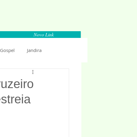
Novo Link
 Gospel
Jandira
Espaço Parlamentar
uzeiro
streia
uncio 2018
Politica