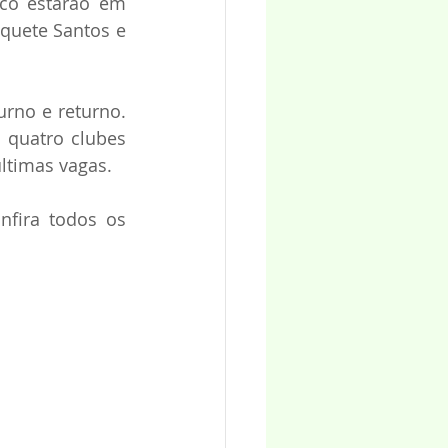
co estarão em 
quete Santos e 
rno e returno. 
 quatro clubes 
ltimas vagas.
fira todos os 