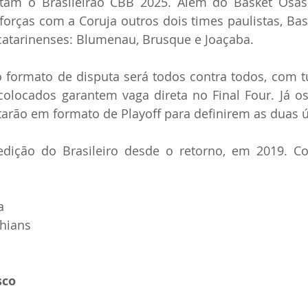
utam o Brasileirão CBB 2025. Além do Basket Osas
orças com a Coruja outros dois times paulistas, Bas
 catarinenses: Blumenau, Brusque e Joaçaba.
 formato de disputa será todos contra todos, com tu
colocados garantem vaga direta no Final Four. Já os
tarão em formato de Playoff para definirem as duas ú
edição do Brasileiro desde o retorno, em 2019. Con
a
thians
sco