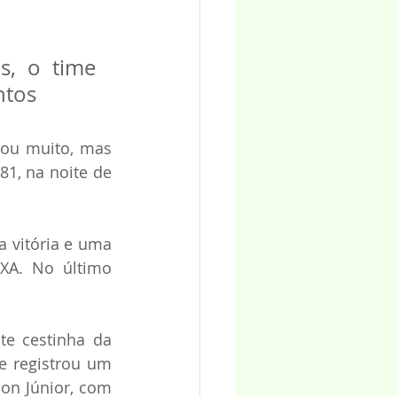
, o time 
ntos
ou muito, mas 
1, na noite de 
vitória e uma 
A. No último 
e cestinha da 
e registrou um 
on Júnior, com 