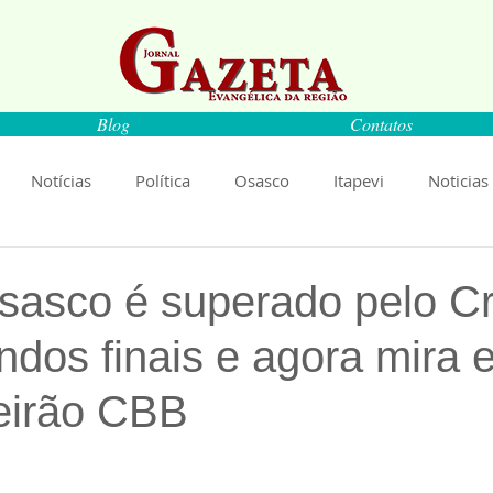
Blog
Contatos
Notícias
Política
Osasco
Itapevi
Noticias
naíba
Pirapora do Bom Jesus
Artigos
Cultura
sasco é superado pelo Cr
dos finais e agora mira e
rança
Ciência
Saúde
Educação
Livro
An
leirão CBB
Música
Emprego
Economia
Cultura
Obras
de 5 estrelas.