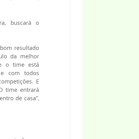
a, buscará o 
 bom resultado 
ulo da melhor 
 o time está 
 e com todos 
ompetições. E 
 time entrará 
ntro de casa”, 