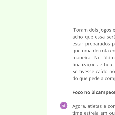
“Foram dois jogos e
acho que essa será
estar preparados pa
que uma derrota em
maneira. No últi
finalizações e hoj
Se tivesse caído n
do que pede a compe
Foco no bicampeo
Agora, atletas e co
time estreia em out