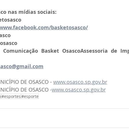
co nas mídias sociais:
etosasco
/www.facebook.com/basketosasco/
asco
tosasco
Comunicação Basket OsascoAssessoria de Impr
sasco@gmail.com
ICÍPIO DE OSASCO - 
www.osasco.sp.gov.br
NICÍPIO DE OSASCO -
www.osasco.sp.gov.br
o
#esportes
#esporte