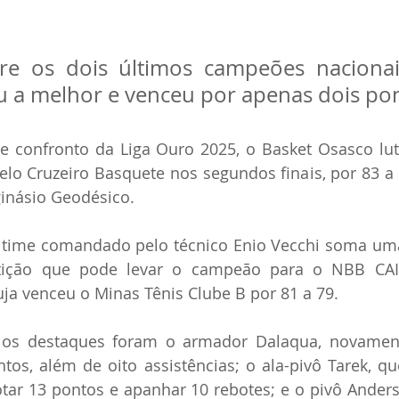
re os dois últimos campeões nacionais
u a melhor e venceu por apenas dois po
 confronto da Liga Ouro 2025, o Basket Osasco lut
o Cruzeiro Basquete nos segundos finais, por 83 a 8
 ginásio Geodésico.
 time comandado pelo técnico Enio Vecchi soma uma 
tição que pode levar o campeão para o NBB CAIX
ja venceu o Minas Tênis Clube B por 81 a 79.
 os destaques foram o armador Dalaqua, novament
os, além de oito assistências; o ala-pivô Tarek, qu
tar 13 pontos e apanhar 10 rebotes; e o pivô Anders