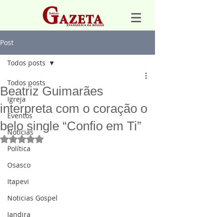
Post
Todos posts
Todos posts
Beatriz Guimarães
Igreja
interpreta com o coração o
Eventos
belo single “Confio em Ti”
Notícias
Avaliado com NaN de 5 estrelas.
Política
Osasco
Itapevi
Noticias Gospel
Jandira