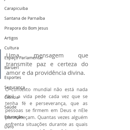
Carapicuiba
Santana de Parnaíba
Pirapora do Bom Jesus
Artigos
Cultura
Uma mensagem que 
Espaço Parlamentar
transmite paz e certeza do 
Barueri
amor e da providência divina.
Esportes
Segurança
O contexto mundial não está nada 
fácil, a vida pede cada vez que se 
Ciência
tenha fé e perseverança, que as 
Saúde
pessoas se firmem em Deus e nEle 
Educação
permaneçam. Quantas vezes alguém 
enfrenta situações durante as quais 
Livro