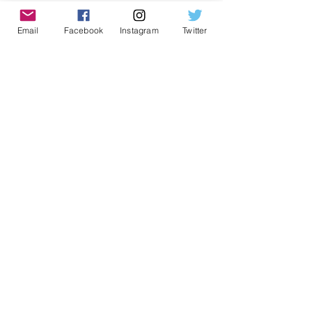
Assista ao videoclipe da canção 
“Confio em Ti”: 
Email
Facebook
Instagram
Twitter
https://youtu.be/paBBrktahJY
https://youtu.be/paBBrktahJY
Ouça a canção “Confio em Ti nas 
plataformas digitais. Adicione à sua 
playlist: 
https://onerpm.link/BGconfioemti
Siga a cantora Beatriz Guimarães nas 
Redes Sociais!
Instagram: 
https://www.instagram.com/beaguim