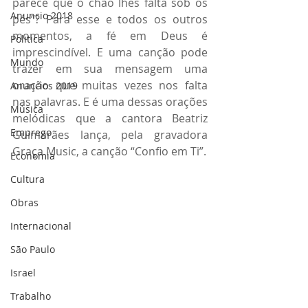
parece que o chão lhes falta sob os 
Anuncio 2018
pés”? Para esse e todos os outros 
momentos, a fé em Deus é 
Politica
imprescindível. E uma canção pode 
Mundo
trazer em sua mensagem uma 
oração que muitas vezes nos falta 
Anuncios 2019
nas palavras. E é uma dessas orações 
Música
melódicas que a cantora Beatriz 
Emprego
Guimarães lança, pela gravadora 
Graça Music, a canção “Confio em Ti”.
Economia
Cultura
Obras
Internacional
São Paulo
Israel
Trabalho