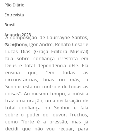
Pão Diário
Entrevista
Brasil
Anuncio 2023
A composição de Lourrayne Santos, 
Kirk Jhony, Igor André, Renato Cesar e 
Cajamar
Lucas Dias (Graça Editora Musical) 
fala sobre confiança irrestrita em 
Deus e total dependência dEle. Ela 
ensina que, “em todas as 
circunstâncias, boas ou más, o 
Senhor está no controle de todas as 
coisas”. Ao mesmo tempo, a música 
traz uma oração, uma declaração de 
total confiança no Senhor e fala 
sobre o poder do louvor. Trechos, 
como “forte é a pressão, mas já 
decidi que não vou recuar, para 