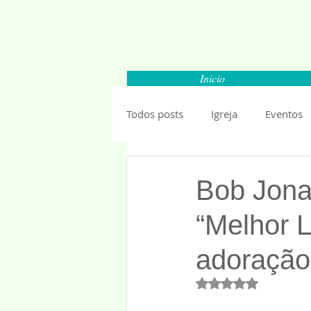
Inicio
Todos posts
Igreja
Eventos
Carapicuiba
Santana de Par
Bob Jona
“Melhor L
Barueri
Esportes
Segu
adoração
Mundo
Anuncios 2019
Avaliado com NaN 