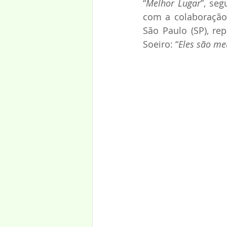
“
Melhor Lugar
”, seg
com a colaboração 
São Paulo (SP), re
Soeiro: “
Eles são me