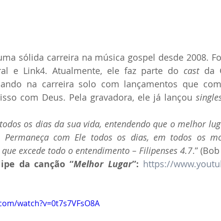
ma sólida carreira na música gospel desde 2008. Foi
ral e Link4. Atualmente, ele faz parte do 
cast 
da 
cando na carreira solo com lançamentos que com
sso com Deus. Pela gravadora, ele já lançou 
single
 todos os dias da sua vida, entendendo que o melhor luga
. Permaneça com Ele todos os dias, em todos os mo
que excede todo o entendimento – Filipenses 4.7
.” (Bob
lipe da canção “
Melhor Lugar
”: 
https://www.yout
.com/watch?v=0t7s7VFsO8A