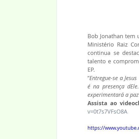
Bob Jonathan tem u
Ministério Raiz Co
continua se desta
talento e compromi
EP.
“
Entregue-se a Jesus
é na presença dEle
experimentará a paz 
Assista ao videoc
v=0t7s7VFsO8A
https://www.youtube