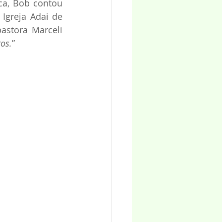
ca, Bob contou 
Igreja Adai de 
astora Marceli 
os.
”