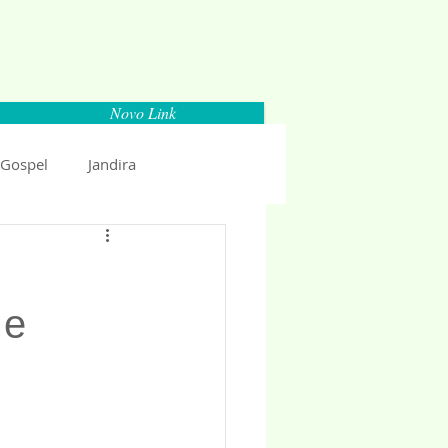
Novo Link
 Gospel
Jandira
Espaço Parlamentar
 e
uncio 2018
Politica