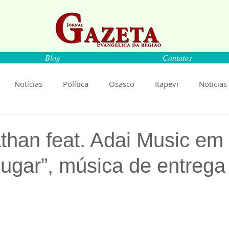
Blog
Contatos
Notícias
Política
Osasco
Itapevi
Noticias
naíba
Pirapora do Bom Jesus
Artigos
Cultura
than feat. Adai Music em
ugar”, música de entrega
rança
Ciência
Saúde
Educação
Livro
An
Música
Emprego
Economia
Cultura
Obras
de 5 estrelas.