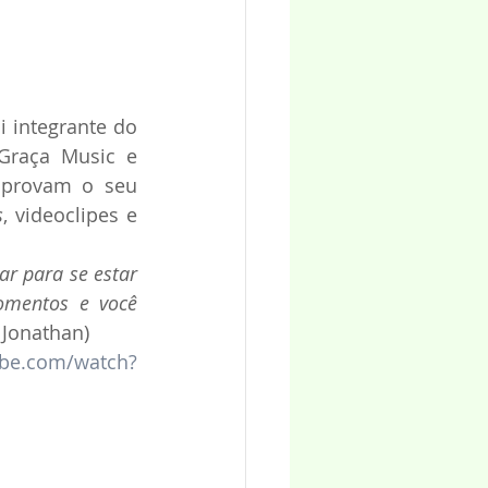
 integrante do 
Graça Music e 
provam o seu 
s
, videoclipes e 
r para se estar 
mentos e você 
 Jonathan)
ube.com/watch?