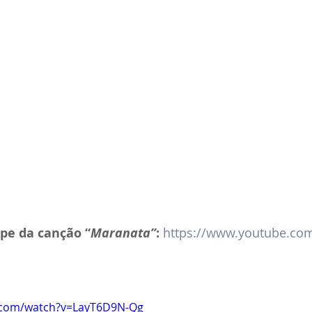
ipe da canção “
Maranata”
: 
https://www.youtube.co
.com/watch?v=LayT6D9N-Qg