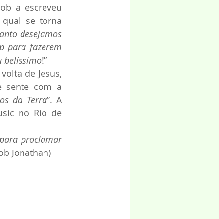
ob a escreveu 
qual se torna 
uanto desejamos 
p para fazerem 
u belíssimo
!”
olta de Jesus, 
e sente com a 
os da Terra
”. A 
sic no Rio de 
para proclamar 
Bob Jonathan)