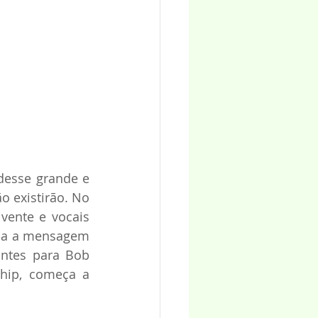
esse grande e 
 existirão. No 
ente e vocais 
ça a mensagem 
tes para Bob 
hip, começa a 