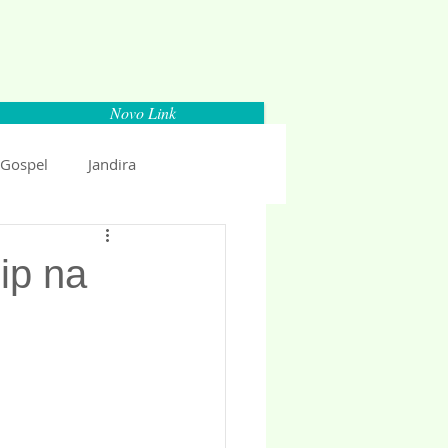
Novo Link
 Gospel
Jandira
Espaço Parlamentar
ip na
uncio 2018
Politica