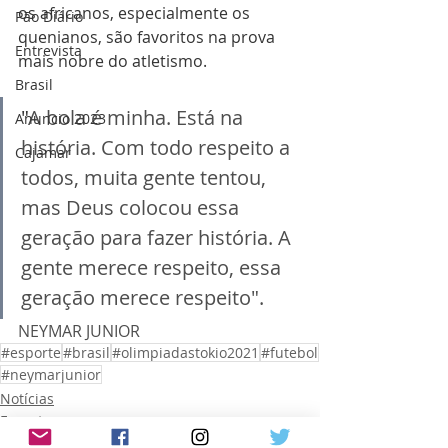
os africanos, especialmente os 
Pão Diário
quenianos, são favoritos na prova 
Entrevista
mais nobre do atletismo.
Brasil
"
A bola é minha. Está na 
Anuncio 2023
história. Com todo respeito a 
Cajamar
todos, muita gente tentou, 
mas Deus colocou essa 
geração para fazer história. A 
gente merece respeito, essa 
geração merece respeito". 
NEYMAR JUNIOR
#esporte
#brasil
#olimpiadastokio2021
#futebol
#neymarjunior
Notícias
Esportes
Mundo