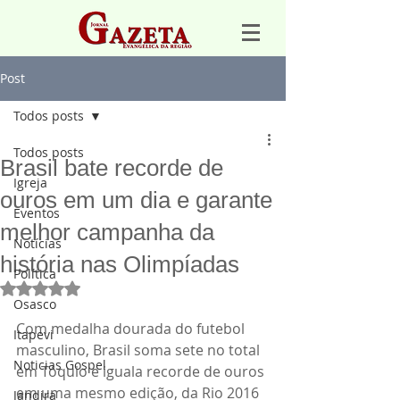
Post
Todos posts
Todos posts
Brasil bate recorde de
Igreja
ouros em um dia e garante
Eventos
melhor campanha da
Notícias
história nas Olimpíadas
Política
Avaliado com NaN de 5 estrelas.
Osasco
Com medalha dourada do futebol 
Itapevi
masculino, Brasil soma sete no total 
Noticias Gospel
em Tóquio e iguala recorde de ouros 
em uma mesmo edição, da Rio 2016
Jandira