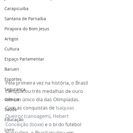
Carapicuiba
Santana de Parnaíba
Pirapora do Bom Jesus
Artigos
Cultura
Espaço Parlamentar
Barueri
Esportes
Pela primeira vez na história, o Brasil 
Segurança
conquistou três medalhas de ouro 
em um único dia das Olimpíadas. 
Ciência
Com as conquistas de 
Isaquias 
Saúde
Queiroz (canoagem)
, 
Hebert 
Educação
Conceição (boxe)
 e o bi do futebol 
Livro
masculino, o Brasil igualou em 