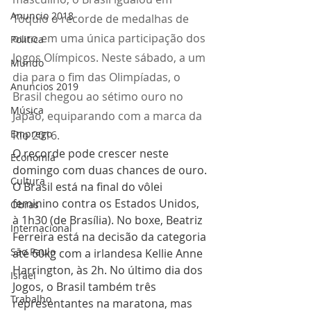
Anuncio 2018
Tóquio o recorde de medalhas de 
ouro em uma única participação dos 
Politica
Jogos Olímpicos. Neste sábado, a um 
Mundo
dia para o fim das Olimpíadas, o 
Anuncios 2019
Brasil chegou ao sétimo ouro no 
Música
Japão, equiparando com a marca da 
Emprego
Rio 2016.
O recorde pode crescer neste 
Economia
domingo com duas chances de ouro. 
Cultura
O Brasil está na final do vôlei 
feminino contra os Estados Unidos, 
Obras
à 1h30 (de Brasília). No boxe, Beatriz 
Internacional
Ferreira está na decisão da categoria 
São Paulo
até 60kg com a irlandesa Kellie Anne 
Harrington, às 2h. No último dia dos 
Israel
Jogos, o Brasil também três 
Trabalho
representantes na maratona, mas 