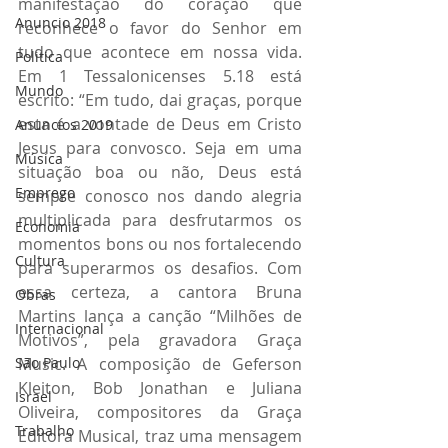
manifestação do coração que 
Anuncio 2018
reconhece o favor do Senhor em 
tudo que acontece em nossa vida. 
Politica
Em 1 Tessalonicenses 5.18 está 
Mundo
escrito: “Em tudo, dai graças, porque 
esta é a vontade de Deus em Cristo 
Anuncios 2019
Jesus para convosco. Seja em uma 
Música
situação boa ou não, Deus está 
Emprego
sempre conosco nos dando alegria 
multiplicada para desfrutarmos os 
Economia
momentos bons ou nos fortalecendo 
Cultura
para superarmos os desafios. Com 
essa certeza, a cantora Bruna 
Obras
Martins lança a canção “Milhões de 
Internacional
Motivos”, pela gravadora Graça 
São Paulo
Music. A composição de Geferson 
Kleiton, Bob Jonathan e Juliana 
Israel
Oliveira, compositores da Graça 
Trabalho
Editora Musical, traz uma mensagem 