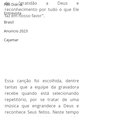
de “gratidão a Deus e 
Pão Diário
reconhecimento por tudo o que Ele 
Entrevista
faz em nosso favor”.
Brasil
Anuncio 2023
Cajamar
Essa canção foi escolhida, dentre 
tantas que a equipe da gravadora 
recebe quando está selecionando 
repetitório, por se tratar de uma 
música que engrandece a Deus e 
reconhece Seus feitos. Neste tempo 