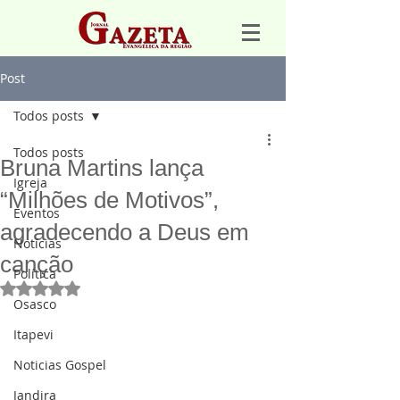
Post
Todos posts
Todos posts
Bruna Martins lança
Igreja
“Milhões de Motivos”,
Eventos
agradecendo a Deus em
Notícias
canção
Política
Avaliado com NaN de 5 estrelas.
Osasco
Itapevi
Noticias Gospel
Jandira