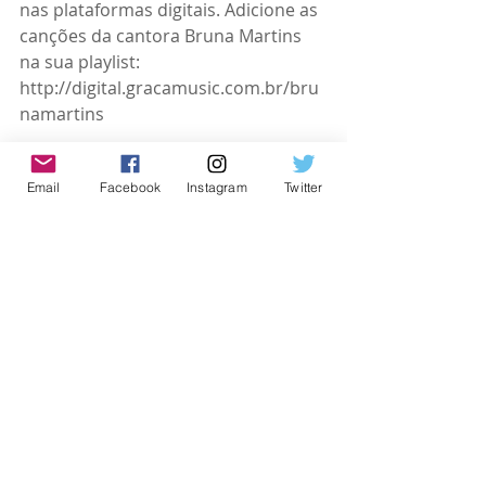
nas plataformas digitais. Adicione as 
canções da cantora Bruna Martins 
na sua playlist: 
http://digital.gracamusic.com.br/bru
namartins 
Siga a cantora Bruna Martins nas 
Email
Facebook
Instagram
Twitter
Redes Sociais!
Instagram: 
https://www.instagram.com/brunam
artinsoficiall
Facebook: 
https://www.facebook.com/BrunaMar
tinsOficial
TikTok: 
https://www.tiktok.com/@brunamarti