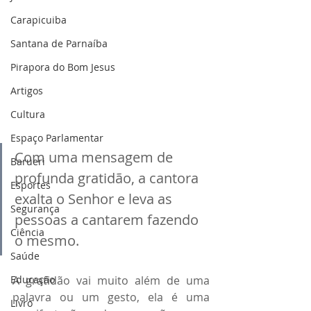
Carapicuiba
Santana de Parnaíba
Pirapora do Bom Jesus
Artigos
Cultura
Espaço Parlamentar
Com uma mensagem de 
Barueri
profunda gratidão, a cantora 
Esportes
exalta o Senhor e leva as 
Segurança
pessoas a cantarem fazendo 
Ciência
o mesmo.
Saúde
Educação
A gratidão vai muito além de uma 
palavra ou um gesto, ela é uma 
Livro