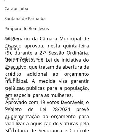
Carapicuiba
Santana de Parnaíba
Pirapora do Bom Jesus
O Plenário da Câmara Municipal de 
Artigos
Osasco aprovou, nesta quinta-feira 
Cultura
(9), durante a 27ª Sessão Ordinária, 
Espaço Parlamentar
dois Projetos de Lei de iniciativa do 
Executivo, que tratam da abertura de 
Barueri
crédito adicional ao orçamento 
Esportes
municipal. A medida visa garantir 
políticas públicas para a população, 
Segurança
em especial para as mulheres.
Ciência
Aprovado com 19 votos favoráveis, o 
Saúde
Projeto de Lei 28/2024 prevê 
suplementação ao orçamento para 
Educação
viabilizar a aquisição de viaturas pela 
Livro
Secretaria de Segurança e Controle 