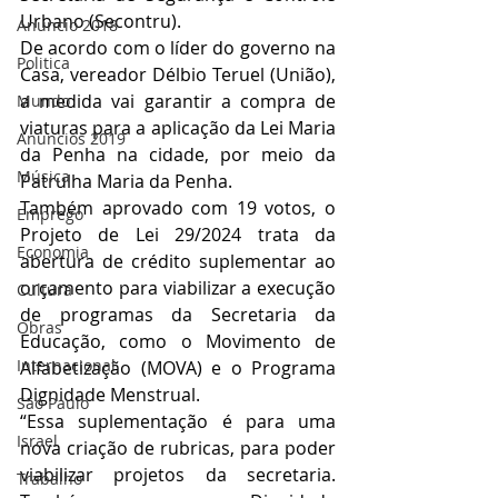
Urbano (Secontru).
Anuncio 2018
De acordo com o líder do governo na 
Politica
Casa, vereador Délbio Teruel (União), 
a medida vai garantir a compra de 
Mundo
viaturas para a aplicação da Lei Maria 
Anuncios 2019
da Penha na cidade, por meio da 
Música
Patrulha Maria da Penha.
Também aprovado com 19 votos, o 
Emprego
Projeto de Lei 29/2024 trata da 
Economia
abertura de crédito suplementar ao 
orçamento para viabilizar a execução 
Cultura
de programas da Secretaria da 
Obras
Educação, como o Movimento de 
Internacional
Alfabetização (MOVA) e o Programa 
Dignidade Menstrual.
São Paulo
“Essa suplementação é para uma 
Israel
nova criação de rubricas, para poder 
viabilizar projetos da secretaria. 
Trabalho