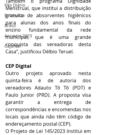
Também o programa Dignidade 
Pão Diário
Menstrual, que institui a distribuição 
gratuita de absorventes higiênicos 
Entrevista
para alunas dos anos finais do 
Brasil
ensino fundamental da rede 
Anuncio 2023
municipal, que é uma grande 
conquista das vereadoras desta 
Cajamar
Casa”, justificou Délbio Teruel.
CEP Digital
Outro projeto aprovado nesta 
quinta-feira é de autoria dos 
vereadores Adauto Tô Tô (PDT) e 
Paulo Junior (PRD). A proposta visa 
garantir a entrega de 
correspondências e encomendas nos 
locais que ainda não têm código de 
endereçamento postal (CEP).
O Projeto de Lei 145/2023 institui em 