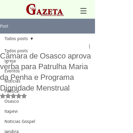
Post
Todos posts
Todos posts
Câmara de Osasco aprova
Igreja
verba para Patrulha Maria
Eventos
da Penha e Programa
Notícias
Dignidade Menstrual
Política
Avaliado com NaN de 5 estrelas.
Osasco
Itapevi
Noticias Gospel
Jandira