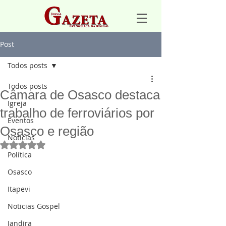
Post
Todos posts
Todos posts
Câmara de Osasco destaca
Igreja
trabalho de ferroviários por
Eventos
Osasco e região
Notícias
Avaliado com NaN de 5 estrelas.
Política
Osasco
Itapevi
Noticias Gospel
Jandira