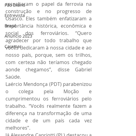
ressaltaram o papel da ferrovia na 
Pão Diário
construção e no progresso de 
Entrevista
Osasco. Eles também enfatizaram a 
importância histórica, econômica e 
Brasil
social dos ferroviários. “Quero 
Anuncio 2023
agradecer por todo trabalho que 
Cajamar
vocês dedicaram à nossa cidade e ao 
nosso país, porque, sem os trilhos, 
com certeza não teríamos chegado 
aonde chegamos”, disse Gabriel 
Saúde.
Laércio Mendonça (PDT) parabenizou 
o colega pela Moção e 
cumprimentou os ferroviários pelo 
trabalho. “Vocês realmente fazem a 
diferença na transformação de uma 
cidade e de um país cada vez 
melhores”.
Já Alexandre Capriotti (PL) destacou a 