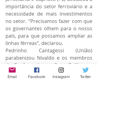
importância do setor ferroviário e a 
necessidade de mais investimentos 
no setor. “Precisamos fazer com que 
os governantes olhem para o nosso 
país, para que possamos ampliar as 
linhas férreas”, declarou.
Pedrinho Cantagessi (União) 
parabenizou Nivaldo e os membros 
da Coofer pela moção e Guilherme 
Prado (PRD) enfatizou a contribuição 
Email
Facebook
Instagram
Twitter
dos ferroviários para o avanço das 
cidades em todo o país.
#osasco
#camaradeosasco
#politica
#ferroviario
Espaço Parlamentar