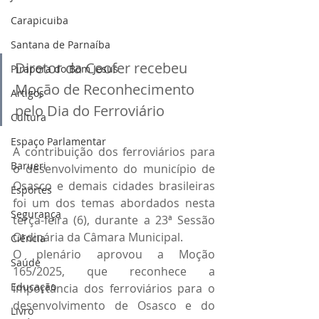
Carapicuiba
Santana de Parnaíba
Diretor da Coofer recebeu 
Pirapora do Bom Jesus
Moção de Reconhecimento 
Artigos
pelo Dia do Ferroviário
Cultura
Espaço Parlamentar
A contribuição dos ferroviários para 
Barueri
o desenvolvimento do município de 
Osasco e demais cidades brasileiras 
Esportes
foi um dos temas abordados nesta 
Segurança
terça-feira (6), durante a 23ª Sessão 
Ordinária da Câmara Municipal.
Ciência
O plenário aprovou a Moção 
Saúde
165/2025, que reconhece a 
Educação
importância dos ferroviários para o 
desenvolvimento de Osasco e do 
Livro