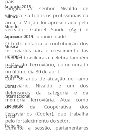
país.
Anuncio 2018
Dirigida ao senhor Nivaldo de 
Oliveira e a todos os profissionais da 
Politica
área, a Moção foi apresentada pelo 
Mundo
vereador Gabriel Saúde (Agir) e 
aprovada por unanimidade.
Anuncios 2019
O texto enfatiza a contribuição dos 
Música
ferroviários para o crescimento das 
Emprego
cidades brasileiras e celebra também 
o Dia do Ferroviário, comemorado 
Economia
no último dia 30 de abril.
Cultura
Com 36 anos de atuação no ramo 
ferroviário, Nivaldo é um dos 
Obras
defensores da categoria e da 
Internacional
memória ferroviária. Atua como 
São Paulo
diretor da Cooperativa dos 
Ferroviários (Coofer), que trabalha 
Israel
pelo fortalecimento do setor.
Trabalho
Durante a sessão, parlamentares 