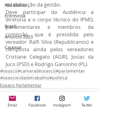
estabilização da gestão.
Pão Diário
Deve participar da Audiência a 
Entrevista
diretoria e o corpo técnico do IPMO, 
Brasil
parlamentares e membros da 
comissão, que é presidida pelo 
Anuncio 2023
vereador Ralfi Silva (Republicanos) e 
Cajamar
composta ainda pelos vereadores 
Cristiane Celegato (AGIR), Josias da 
Juco (PSD) e Rodrigo Gansinho (PL).
#osasco
#camaradeosasco
#parlamentar
#osascocidadetrabalho
#politica
Espaço Parlamentar
Email
Facebook
Instagram
Twitter
Posts recentes
Ver tudo