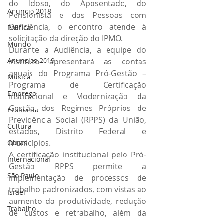
do Idoso, do Aposentado, do 
Anuncio 2018
Pensionista e das Pessoas com 
Deficiência, o encontro atende à 
Politica
solicitação da direção do IPMO.
Mundo
Durante a Audiência, a equipe do 
Anuncios 2019
Instituto apresentará as contas 
anuais do Programa Pró-Gestão – 
Música
Programa de Certificação 
Emprego
Institucional e Modernização da 
Gestão dos Regimes Próprios de 
Economia
Previdência Social (RPPS) da União, 
Cultura
estados, Distrito Federal e 
municípios.
Obras
A certificação institucional pelo Pró-
Internacional
Gestão RPPS permite a 
São Paulo
implementação de processos de 
trabalho padronizados, com vistas ao 
Israel
aumento da produtividade, redução 
Trabalho
de custos e retrabalho, além da 