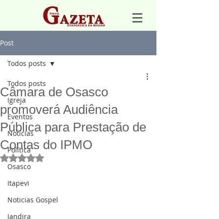
Post
Todos posts
Todos posts
Câmara de Osasco
Igreja
promoverá Audiência
Eventos
Pública para Prestação de
Notícias
Contas do IPMO
Política
Avaliado com NaN de 5 estrelas.
Osasco
Itapevi
Noticias Gospel
Jandira