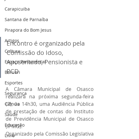
Carapicuiba
Santana de Parnaíba
Pirapora do Bom Jesus
Artigos
Encontro é organizado pela 
Cultura
Comissão do Idoso, 
Aposentado, Pensionista e 
Espaço Parlamentar
PCD
Barueri
Esportes
A Câmara Municipal de Osasco 
Segurança
realizará na próxima segunda-feira 
(2), às 14h30, uma Audiência Pública 
Ciência
de prestação de contas do Instituto 
Saúde
de Previdência Municipal de Osasco 
Educação
(IPMO).
Organizado pela Comissão Legislativa 
Livro