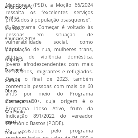
Mendonça (PSD), a Moção 66/2024 
Anuncio 2018
ressalta os “excelentes serviços 
Politica
prestados à população osasquense”.
O Programa Começar é voltado às 
Mundo
pessoas em situação de 
Anuncios 2019
vulnerabilidade social, como 
população de rua, mulheres trans, 
Música
vítimas de violência doméstica, 
Emprego
jovens afrodescendentes com mais 
Economia
de 18 anos, imigrantes e refugiados. 
Desde o final de 2023, também 
Cultura
contempla pessoas com mais de 60 
Obras
anos por meio do Programa 
Começar 60+, cuja origem é o 
Internacional
Programa Idoso Ativo, fruto da 
São Paulo
Indicação 891/2022 do vereador 
Israel
Carmônio Bastos (PODE).
Os assistidos pelo programa 
Trabalho
recebem bolsa no valor de R$ 800 e 