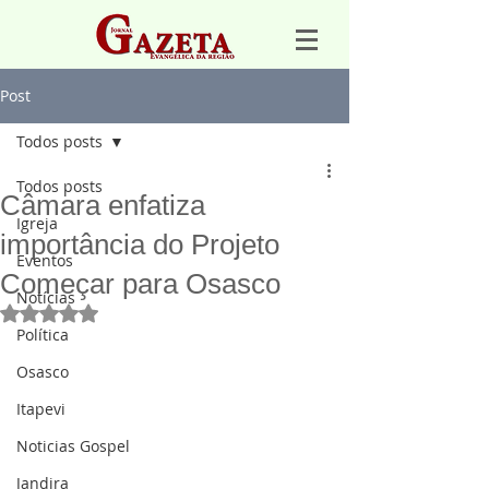
Post
Todos posts
Todos posts
Câmara enfatiza
Igreja
importância do Projeto
Eventos
Começar para Osasco
Notícias
Avaliado com NaN de 5 estrelas.
Política
Osasco
Itapevi
Noticias Gospel
Jandira