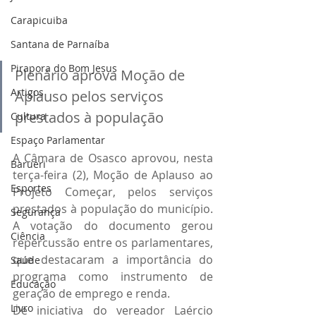
Carapicuiba
Santana de Parnaíba
Pirapora do Bom Jesus
Plenário aprova Moção de 
Artigos
Aplauso pelos serviços 
prestados à população
Cultura
Espaço Parlamentar
A Câmara de Osasco aprovou, nesta 
Barueri
terça-feira (2), Moção de Aplauso ao 
Esportes
Projeto Começar, pelos serviços 
prestados à população do município. 
Segurança
A votação do documento gerou 
Ciência
repercussão entre os parlamentares, 
que destacaram a importância do 
Saúde
programa como instrumento de 
Educação
geração de emprego e renda.
Livro
De iniciativa do vereador Laércio 