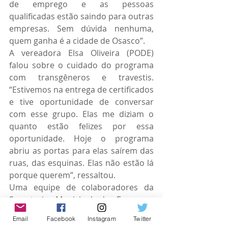
de emprego e as pessoas 
qualificadas estão saindo para outras 
empresas. Sem dúvida nenhuma, 
quem ganha é a cidade de Osasco”.
A vereadora Elsa Oliveira (PODE) 
falou sobre o cuidado do programa 
com transgêneros e travestis. 
“Estivemos na entrega de certificados 
e tive oportunidade de conversar 
com esse grupo. Elas me diziam o 
quanto estão felizes por essa 
oportunidade. Hoje o programa 
abriu as portas para elas saírem das 
ruas, das esquinas. Elas não estão lá 
porque querem”, ressaltou.
Uma equipe de colaboradores da 
Secretaria Municipal de Emprego, 
Trabalho e Renda (Setre), pasta 
Email
Facebook
Instagram
Twitter
responsável pela criação e execução 