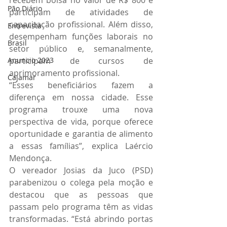
Pão Diário
participam de atividades de 
capacitação profissional. Além disso, 
Entrevista
desempenham funções laborais no 
Brasil
setor público e, semanalmente, 
participam de cursos de 
Anuncio 2023
aprimoramento profissional.
Cajamar
“Esses beneficiários fazem a 
diferença em nossa cidade. Esse 
programa trouxe uma nova 
perspectiva de vida, porque oferece 
oportunidade e garantia de alimento 
a essas famílias”, explica Laércio 
Mendonça.
O vereador Josias da Juco (PSD) 
parabenizou o colega pela moção e 
destacou que as pessoas que 
passam pelo programa têm as vidas 
transformadas. “Está abrindo portas 