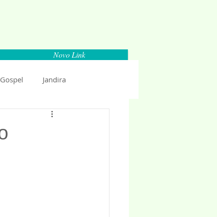
Novo Link
 Gospel
Jandira
Espaço Parlamentar
o
uncio 2018
Politica