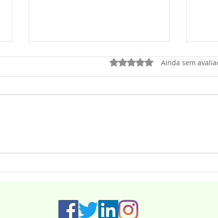
Avaliado com 0 de 5 estrel
Ainda sem avalia
Cont
A gente tem o maior orgulho
da nossa gente.