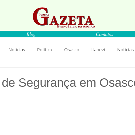
Blog
Contatos
Notícias
Política
Osasco
Itapevi
Noticias
naíba
Pirapora do Bom Jesus
Artigos
Cultura
 de Segurança em Osasc
de 5 estrelas.
rança
Ciência
Saúde
Educação
Livro
An
Música
Emprego
Economia
Cultura
Obras