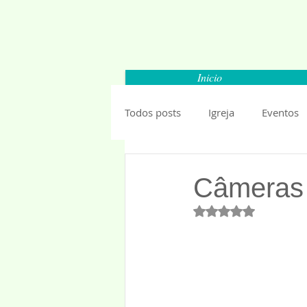
Inicio
Todos posts
Igreja
Eventos
Carapicuiba
Santana de Par
Câmeras
Avaliado com NaN 
Barueri
Esportes
Segu
Mundo
Anuncios 2019