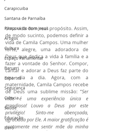
Carapicuiba
Santana de Parnaíba
Uma vida com real propósito. Assim, 
Pirapora do Bom Jesus
de modo sucinto, podemos definir a 
Artigos
vida de Camila Campos. Uma mulher 
Cultura
forte, alegre, uma adoradora de 
Deus que dedica a vida à família e a 
Espaço Parlamentar
fazer a vontade do Senhor. Compor, 
Barueri
cantar e adorar a Deus faz parte do 
seu dia a dia. Agora, com a 
Esportes
maternidade, Camila Campos recebe 
Segurança
de Deus uma sublime missão: “
Ser 
Ciência
mãe é uma experiência única e 
grandiosa! Louvo a Deus por este 
Saúde
privilégio! Sinto-me abençoada, 
Educação
agraciada por Ele. A maior gratificação é 
exatamente me sentir mãe da minha 
Livro