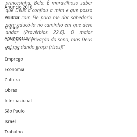
princesinha, Bela. É maravilhoso saber 
Anuncio 2018
que Deus a confiou a mim e que posso 
contar com Ele para me dar sabedoria 
Politica
para educá-la no caminho em que deve 
Mundo
andar (Provérbios 22.6). O maior 
Anuncios 2019
desafio é a privação do sono, mas Deus 
vai me dando graça (risos)
!”
Música
Emprego
Economia
Cultura
Obras
Internacional
São Paulo
Israel
Trabalho