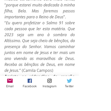
“
porque estarei muito dedicada à minha 
filha, Bela. Mas faremos passos 
importantes para o Reino de Deus
”.
“
Eu quero profetizar o Salmo 91 sobre 
cada pessoa que ler esta matéria. Que 
2023 seja um ano à sombra do 
Altíssimo. Que seja cheio de bênçãos, da 
presença do Senhor. Vamos caminhar 
juntos em nome de Jesus e ter mais um 
ano vivendo as maravilhas de Deus. 
Receba as bênçãos de Deus, em nome 
de Jesus.
” (Camila Campos)
Assista ao videoclipe da canção 
“
Mais Que Vencedor
” de Camila 
Email
Facebook
Instagram
Twitter
Campos feat. Pregador 
Luo:
https://www.youtube.com/watch
?v=WeplejBeqnw