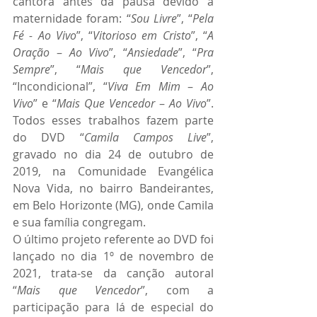
cantora antes da pausa devido à 
maternidade foram: “
Sou Livre
”, “
Pela 
Fé - Ao Vivo
”, “
Vitorioso em Cristo
”, “
A 
Oração
 – 
Ao Vivo
”, “
Ansiedade
”, “
Pra 
Sempre
”, “
Mais que Vencedor
”, 
“Incondicional”, “
Viva Em Mim
 – 
Ao 
Vivo
” e “
Mais Que Vencedor
 – 
Ao Vivo
”. 
Todos esses trabalhos fazem parte 
do DVD “
Camila Campos Live
”, 
gravado no dia 24 de outubro de 
2019, na Comunidade Evangélica 
Nova Vida, no bairro Bandeirantes, 
em Belo Horizonte (MG), onde Camila 
e sua família congregam.
O último projeto referente ao DVD foi 
lançado no dia 1º de novembro de 
2021, trata-se da canção autoral 
“
Mais que Vencedor
”, com a 
participação para lá de especial do 