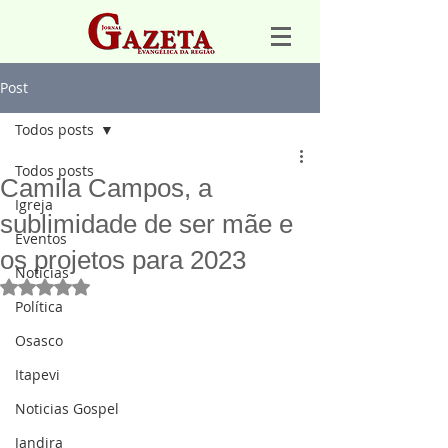
Post
Todos posts
Todos posts
Camila Campos, a
Igreja
sublimidade de ser mãe e
Eventos
os projetos para 2023
Notícias
Avaliado com NaN de 5 estrelas.
Política
Osasco
Itapevi
Noticias Gospel
Jandira