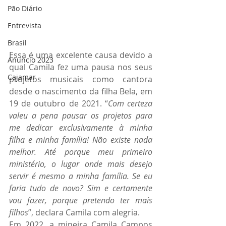
Pão Diário
Entrevista
Brasil
Essa é uma excelente causa devido a 
Anuncio 2023
qual Camila fez uma pausa nos seus 
Cajamar
projetos musicais como cantora 
desde o nascimento da filha Bela, em 
19 de outubro de 2021. “
Com certeza 
valeu a pena pausar os projetos para 
me dedicar exclusivamente à minha 
filha e minha família! Não existe nada 
melhor. Até porque meu primeiro 
ministério, o lugar onde mais desejo 
servir é mesmo a minha família. Se eu 
faria tudo de novo? Sim e certamente 
vou fazer, porque pretendo ter mais 
filhos
”, declara Camila com alegria.
Em 2022, a mineira Camila Campos 