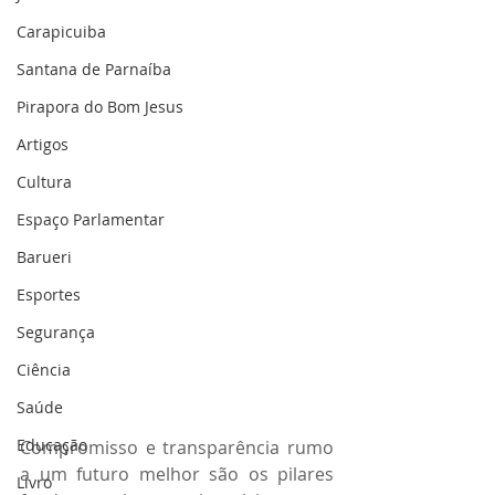
Carapicuiba
Santana de Parnaíba
Pirapora do Bom Jesus
Artigos
Cultura
Espaço Parlamentar
Barueri
Esportes
Segurança
Ciência
Saúde
Educação
Compromisso e transparência rumo 
a um futuro melhor são os pilares 
Livro