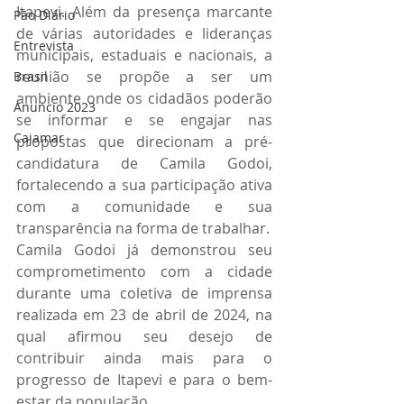
Itapevi. Além da presença marcante 
Pão Diário
de várias autoridades e lideranças 
Entrevista
municipais, estaduais e nacionais, a 
reunião se propõe a ser um 
Brasil
ambiente onde os cidadãos poderão 
Anuncio 2023
se informar e se engajar nas 
Cajamar
propostas que direcionam a pré-
candidatura de Camila Godoi, 
fortalecendo a sua participação ativa 
com a comunidade e sua 
transparência na forma de trabalhar.
Camila Godoi já demonstrou seu 
comprometimento com a cidade 
durante uma coletiva de imprensa 
realizada em 23 de abril de 2024, na 
qual afirmou seu desejo de 
contribuir ainda mais para o 
progresso de Itapevi e para o bem-
estar da população.