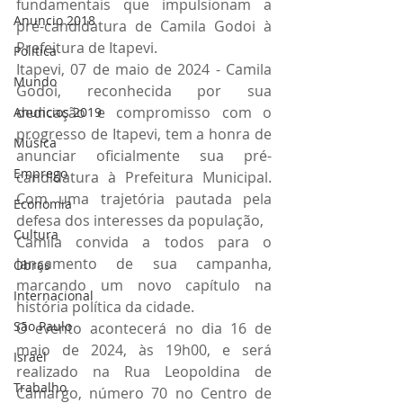
fundamentais que impulsionam a 
Anuncio 2018
pré-candidatura de Camila Godoi à 
Prefeitura de Itapevi.
Politica
Itapevi, 07 de maio de 2024 - Camila 
Mundo
Godoi, reconhecida por sua 
dedicação e compromisso com o 
Anuncios 2019
progresso de Itapevi, tem a honra de 
Música
anunciar oficialmente sua pré-
Emprego
candidatura à Prefeitura Municipal. 
Com uma trajetória pautada pela 
Economia
defesa dos interesses da população,
Cultura
Camila convida a todos para o 
lançamento de sua campanha, 
Obras
marcando um novo capítulo na 
Internacional
história política da cidade.
São Paulo
O evento acontecerá no dia 16 de 
maio de 2024, às 19h00, e será 
Israel
realizado na Rua Leopoldina de 
Trabalho
Camargo, número 70 no Centro de 