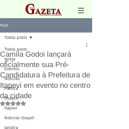
Post
Todos posts
Todos posts
Camila Godoi lançará
Igreja
oficialmente sua Pré-
Eventos
Candidatura à Prefeitura de
Notícias
Itapevi em evento no centro
Política
da cidade
Osasco
Avaliado com NaN de 5 estrelas.
Itapevi
Noticias Gospel
Jandira