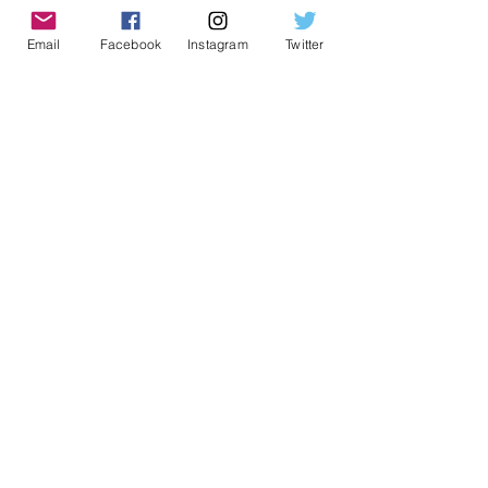
o futuro de nossa cidade. Contamos 
com sua presença.
Email
Facebook
Instagram
Twitter
Para mais informações, entre em 
contato com Pedro Nery pelo 
telefone (11) 94014-3659 ou e-mail 
vereadoracamilagodoi@gmail.com
#politica
#itapevi
#Itapevi
#Politica
Política
Politica
Posts recentes
Ver tudo