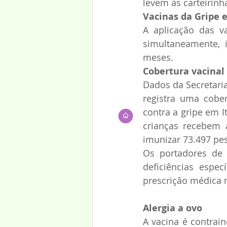
levem as carteirinh
Vacinas da Gripe 
A aplicação das v
simultaneamente, i
meses.
Cobertura vacinal
Dados da Secretari
registra uma cober
contra a gripe em I
crianças recebem a
imunizar 73.497 pe
Os portadores de 
deficiências espe
prescrição médica 
Alergia a ovo
A vacina é contrain