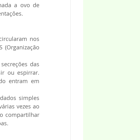
nada a ovo de 
entações.
circularam nos 
 (Organização 
secreções das 
r ou espirrar. 
do entram em 
dados simples 
árias vezes ao 
ão compartilhar 
oas.