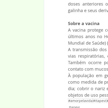
doses anteriores 
galinha e seus deri
Sobre a vacina
A vacina protege c
últimos anos no H
Mundial de Saúde) 
A transmissão dos 
vias respiratórias,
Também ocorre po
contato com mucosas
À população em ger
como medida de pre
dia; cobrir o nariz 
objetos de uso pes
#amorpelavida
#itapevi
Itapevi