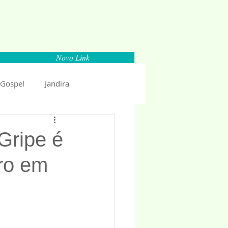
Novo Link
 Gospel
Jandira
Espaço Parlamentar
Gripe é
bro em
uncio 2018
Politica