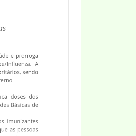
as 
úde e prorroga 
/Influenza. A 
itários, sendo 
verno.
ica doses dos 
des Básicas de 
s imunizantes 
que as pessoas 