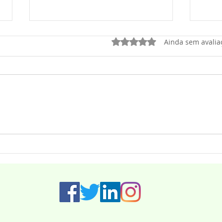
Avaliado com 0 de 5 estrel
Ainda sem avalia
CAMILA GODOI TOMA
Resi
POSSE E SE TORNA A
crec
PRIMEIRA DEPUTADA
ESTADUAL MULHER DE
ITAPEVI