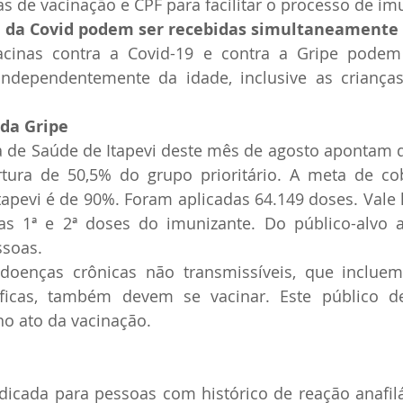
as de vacinação e CPF para facilitar o processo de im
e da Covid podem ser recebidas simultaneamente
acinas contra a Covid-19 e contra a Gripe podem 
ndependentemente da idade, inclusive as crianças 
 da Gripe
a de Saúde de Itapevi deste mês de agosto apontam 
tura de 50,5% do grupo prioritário. A meta de cobe
tapevi é de 90%. Foram aplicadas 64.149 doses. Vale 
s 1ª e 2ª doses do imunizante. Do público-alvo a 
ssoas.
doenças crônicas não transmissíveis, que inclue
cíficas, também devem se vacinar. Este público de
no ato da vacinação.
dicada para pessoas com histórico de reação anafilá