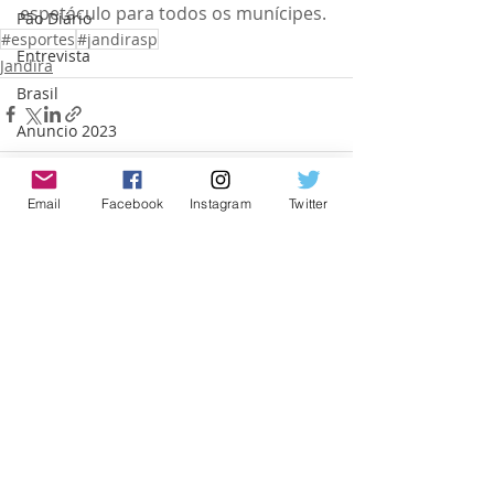
espetáculo para todos os munícipes. 
Pão Diário
#esportes
#jandirasp
Entrevista
Jandira
Brasil
Anuncio 2023
Cajamar
Email
Facebook
Instagram
Twitter
Posts recentes
Ver tudo