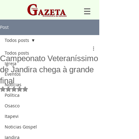
Post
Todos posts
Todos posts
Campeonato Veteraníssimo
Igreja
de Jandira chega à grande
Eventos
final
Notícias
Avaliado com NaN de 5 estrelas.
Política
Osasco
Itapevi
Noticias Gospel
Jandira