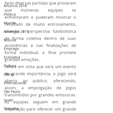
Após diversas partidas que provaram 
Anuncio 2018
que inúmeras equipes se 
Politica
enfrentaram e puderam mostrar o 
Mundo
resultado de muito entrosamento, 
sinergia e perspectiva futebolística 
Anuncios 2019
de forma coletiva dentro de suas 
Música
assistências e nas finalizações de 
Emprego
forma individual, a final promete 
Economia
grandes emoções.
Cultura
Tendo em vista que será um evento 
de grande importância, o jogo será 
Obras
aberto ao público, oferecendo, 
Internacional
assim, a empolgação de jogos 
São Paulo
transmitidos por grandes emissoras. 
Israel
As equipes seguem em grande 
disposição para oferecer um grande 
Trabalho