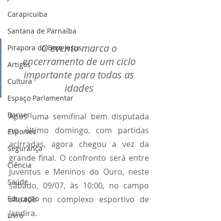
Carapicuiba
Santana de Parnaíba
O evento marca o 
Pirapora do Bom Jesus
encerramento de um ciclo 
Artigos
importante para todas as 
Cultura
idades 
Espaço Parlamentar
Barueri
Após uma semifinal bem disputada 
no último domingo, com partidas 
Esportes
acirradas, agora chegou a vez da 
Segurança
grande final. O confronto será entre 
Ciência
Juventus e Meninos do Ouro, neste 
Saúde
sábado, 09/07, às 10:00, no campo 
situado no complexo esportivo de 
Educação
Jandira.
Livro