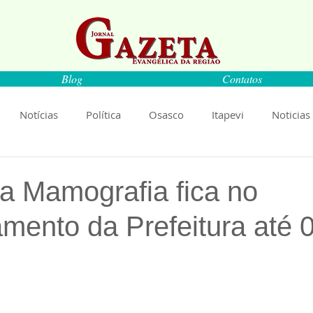
Blog
Contatos
Notícias
Política
Osasco
Itapevi
Noticias
naíba
Pirapora do Bom Jesus
Artigos
Cultura
da Mamografia fica no
mento da Prefeitura até 
rança
Ciência
Saúde
Educação
Livro
An
de 5 estrelas.
Música
Emprego
Economia
Cultura
Obras