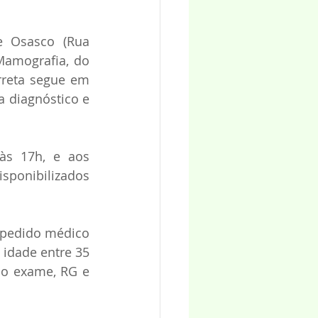
e Osasco (Rua 
Mamografia, do 
rreta segue em 
 diagnóstico e 
às 17h, e aos 
sponibilizados 
 pedido médico 
idade entre 35 
o exame, RG e 