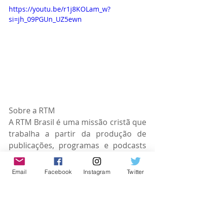
https://youtu.be/r1j8KOLam_w?
si=jh_09PGUn_UZ5ewn
Sobre a RTM
A RTM Brasil é uma missão cristã que 
trabalha a partir da produção de 
publicações, programas e podcasts 
diversificados. A RTM faz parte da 
Trans World Radio (TWR), rede global 
Email
Facebook
Instagram
Twitter
de rádios, presente em mais de 190 
países por meio de parceiros. No 
Brasil, a RTM está em atividade desde 
1970 e chega a 19 estados brasileiros 