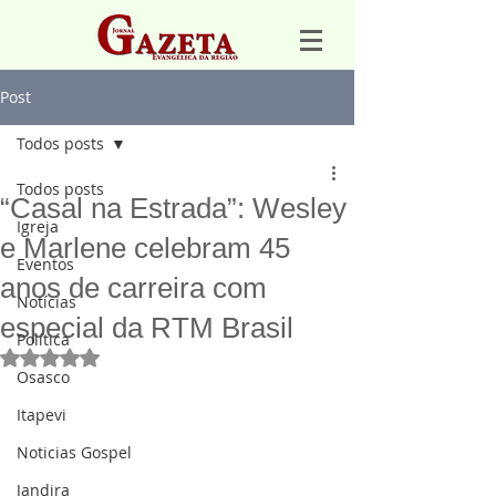
Post
Todos posts
Todos posts
“Casal na Estrada”: Wesley
Igreja
e Marlene celebram 45
Eventos
anos de carreira com
Notícias
especial da RTM Brasil
Política
Avaliado com NaN de 5 estrelas.
Osasco
Itapevi
Noticias Gospel
Jandira