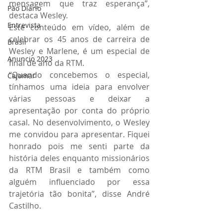
mensagem que traz esperança”, 
Pão Diário
destaca Wesley.
Entrevista
Este conteúdo em vídeo, além de 
celebrar os 45 anos de carreira de 
Brasil
Wesley e Marlene, é um especial de 
Anuncio 2023
final de ano da RTM.
“Quando concebemos o especial, 
Cajamar
tínhamos uma ideia para envolver 
várias pessoas e deixar a 
apresentação por conta do próprio 
casal. No desenvolvimento, o Wesley 
me convidou para apresentar. Fiquei 
honrado pois me senti parte da 
história deles enquanto missionários 
da RTM Brasil e também como 
alguém influenciado por essa 
trajetória tão bonita”, disse André 
Castilho.