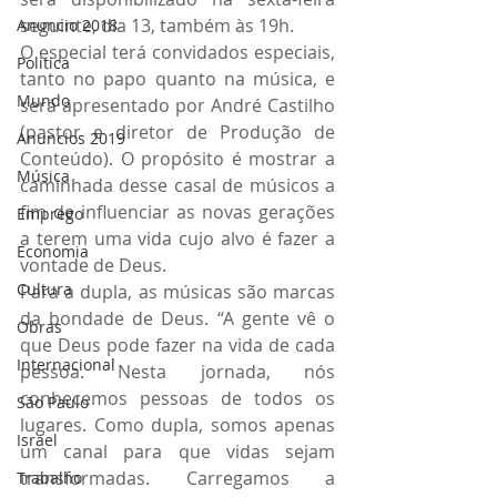
seguinte, dia 13, também às 19h.
Anuncio 2018
O especial terá convidados especiais, 
Politica
tanto no papo quanto na música, e 
Mundo
será apresentado por André Castilho 
(pastor e diretor de Produção de 
Anuncios 2019
Conteúdo). O propósito é mostrar a 
Música
caminhada desse casal de músicos a 
fim de influenciar as novas gerações 
Emprego
a terem uma vida cujo alvo é fazer a 
Economia
vontade de Deus.
Cultura
Para a dupla, as músicas são marcas 
da bondade de Deus. “A gente vê o 
Obras
que Deus pode fazer na vida de cada 
Internacional
pessoa. Nesta jornada, nós 
conhecemos pessoas de todos os 
São Paulo
lugares. Como dupla, somos apenas 
Israel
um canal para que vidas sejam 
transformadas. Carregamos a 
Trabalho