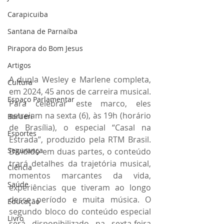
Carapicuiba
Santana de Parnaíba
Pirapora do Bom Jesus
Artigos
A dupla Wesley e Marlene completa, 
Cultura
em 2024, 45 anos de carreira musical. 
Espaço Parlamentar
Para celebrar este marco, eles 
estreiam na sexta (6), às 19h (horário 
Barueri
de Brasília), o especial “Casal na 
Esportes
Estrada”, produzido pela RTM Brasil. 
Segurança
Dividido em duas partes, o conteúdo 
trará detalhes da trajetória musical, 
Ciência
momentos marcantes da vida, 
Saúde
experiências que tiveram ao longo 
desse período e muita música. O 
Educação
segundo bloco do conteúdo especial 
Livro
será disponibilizado na sexta-feira 