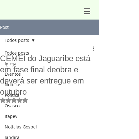
Post
Todos posts
Todos posts
CEMEI do Jaguaribe está
Igreja
em fase final deobra e
Eventos
deverá ser entregue em
Notícias
outubro
Política
Avaliado com NaN de 5 estrelas.
Osasco
Itapevi
Noticias Gospel
Jandira