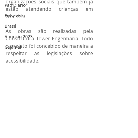
organizações sociais que também já 
Pão Diário
estão atendendo crianças em 
Entrevista
creches.
Brasil
As obras são realizadas pela 
Anuncio 2023
Construtora Tower Engenharia. Todo 
o projeto foi concebido de maneira a 
Cajamar
respeitar as legislações sobre 
acessibilidade.