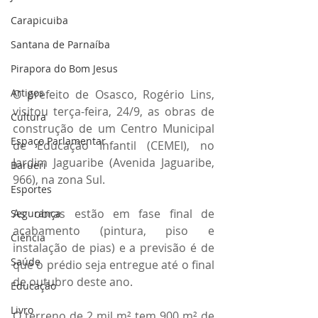
Carapicuiba
Santana de Parnaíba
Pirapora do Bom Jesus
Artigos
O prefeito de Osasco, Rogério Lins, 
visitou terça-feira, 24/9, as obras de 
Cultura
construção de um Centro Municipal 
Espaço Parlamentar
de Educação Infantil (CEMEI), no 
Jardim Jaguaribe (Avenida Jaguaribe, 
Barueri
966), na zona Sul.
Esportes
As obras estão em fase final de 
Segurança
acabamento (pintura, piso e 
Ciência
instalação de pias) e a previsão é de 
Saúde
que o prédio seja entregue até o final 
de outubro deste ano.
Educação
Livro
O terreno de 2 mil m² tem 900 m² de 