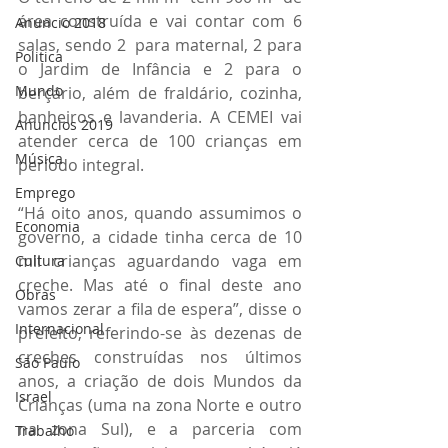
área construída e vai contar com 6 
Anuncio 2018
salas, sendo 2  para maternal, 2 para 
Politica
o Jardim de Infância e 2 para o 
Mundo
berçário, além de fraldário, cozinha, 
banheiros e lavanderia. A CEMEI vai 
Anuncios 2019
atender cerca de 100 crianças em 
Música
período integral.
Emprego
“Há oito anos, quando assumimos o 
Economia
governo, a cidade tinha cerca de 10 
mil crianças aguardando vaga em 
Cultura
creche. Mas até o final deste ano 
Obras
vamos zerar a fila de espera”, disse o 
Internacional
prefeito, referindo-se às dezenas de 
creches construídas nos últimos 
São Paulo
anos, a criação de dois Mundos da 
Israel
Crianças (uma na zona Norte e outro 
na zona Sul), e a parceria com 
Trabalho