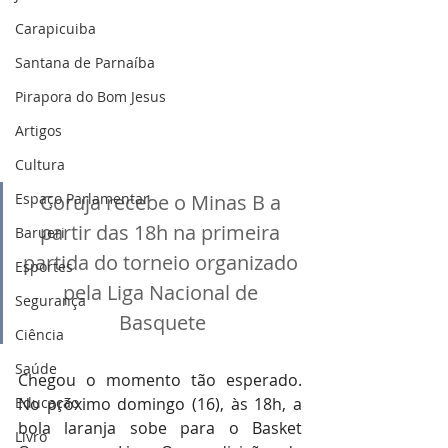
Carapicuiba
Santana de Parnaíba
Pirapora do Bom Jesus
Artigos
Cultura
Coruja recebe o Minas B a 
Espaço Parlamentar
partir das 18h na primeira 
Barueri
partida do torneio organizado 
Esportes
pela Liga Nacional de 
Segurança
Basquete
Ciência
Saúde
Chegou o momento tão esperado. 
No próximo domingo (16), às 18h, a 
Educação
bola laranja sobe para o Basket 
Livro