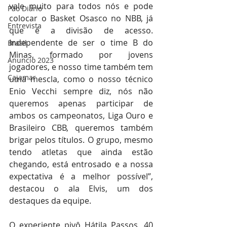
vale muito para todos nós e pode 
Pão Diário
colocar o Basket Osasco no NBB, já 
Entrevista
que é a divisão de acesso. 
Independente de ser o time B do 
Brasil
Minas, formado por jovens 
Anuncio 2023
jogadores, e nosso time também tem 
Cajamar
uma mescla, como o nosso técnico 
Enio Vecchi sempre diz, nós não 
queremos apenas participar de 
ambos os campeonatos, Liga Ouro e 
Brasileiro CBB, queremos também 
brigar pelos títulos. O grupo, mesmo 
tendo atletas que ainda estão 
chegando, está entrosado e a nossa 
expectativa é a melhor possível”, 
destacou o ala Elvis, um dos 
destaques da equipe.
O experiente pivô Hátila Passos, 40 