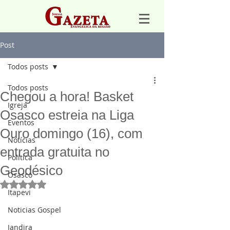
Post
Todos posts
Todos posts
Chegou a hora! Basket
Igreja
Osasco estreia na Liga
Eventos
Ouro domingo (16), com
Notícias
entrada gratuita no
Política
Geodésico
Osasco
Avaliado com NaN de 5 estrelas.
Itapevi
Noticias Gospel
Jandira