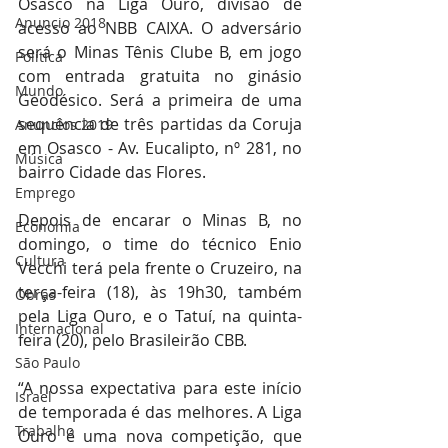
Osasco na Liga Ouro, divisão de 
Anuncio 2018
acesso ao NBB CAIXA. O adversário 
será o Minas Tênis Clube B, em jogo 
Politica
com entrada gratuita no ginásio 
Mundo
Geodésico. Será a primeira de uma 
sequência de três partidas da Coruja 
Anuncios 2019
em Osasco - Av. Eucalipto, nº 281, no 
Música
bairro Cidade das Flores.
Emprego
Depois de encarar o Minas B, no 
Economia
domingo, o time do técnico Enio 
Cultura
Vecchi terá pela frente o Cruzeiro, na 
terça-feira (18), às 19h30, também 
Obras
pela Liga Ouro, e o Tatuí, na quinta-
Internacional
feira (20), pelo Brasileirão CBB.
São Paulo
“A nossa expectativa para este início 
Israel
de temporada é das melhores. A Liga 
Trabalho
Ouro é uma nova competição, que 