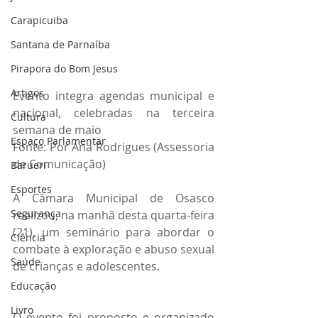
Carapicuiba
Santana de Parnaíba
Pirapora do Bom Jesus
Artigos
Evento integra agendas municipal e 
nacional, celebradas na terceira 
Cultura
semana de maio
Espaço Parlamentar
Fonte: Por Ana Rodrigues (Assessoria 
de Comunicação)
Barueri
Esportes
A Câmara Municipal de Osasco 
Segurança
realizou, na manhã desta quarta-feira 
(21), um seminário para abordar o 
Ciência
combate à exploração e abuso sexual 
Saúde
de crianças e adolescentes.
Educação
Livro
O evento foi proposto e organizado 