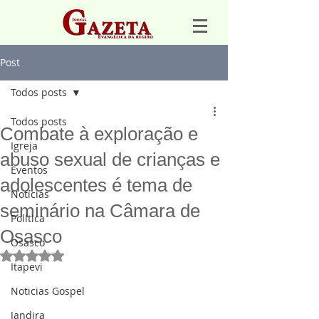
Post
Todos posts
Todos posts
Combate à exploração e
Igreja
abuso sexual de crianças e
Eventos
adolescentes é tema de
Notícias
seminário na Câmara de
Política
Osasco
Osasco
Avaliado com NaN de 5 estrelas.
Itapevi
Noticias Gospel
Jandira