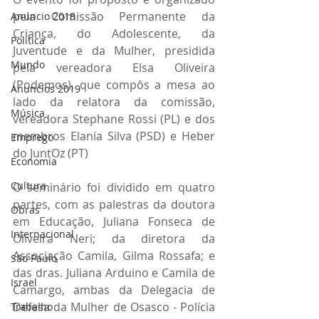
pela Comissão Permanente da 
Anuncio 2018
Criança, do Adolescente, da 
Politica
Juventude e da Mulher, presidida 
Mundo
pela vereadora Elsa Oliveira 
(Podemos), que compôs a mesa ao 
Anuncios 2019
lado da relatora da comissão, 
Música
vereadora Stephane Rossi (PL) e dos 
membros Elania Silva (PSD) e Heber 
Emprego
do JuntOz (PT)
Economia
Cultura
O seminário foi dividido em quatro 
partes, com as palestras da doutora 
Obras
em Educação, Juliana Fonseca de 
Internacional
Oliveira Neri; da diretora da 
Associação Camila, Gilma Rossafa; e 
São Paulo
das dras. Juliana Arduino e Camila de 
Israel
Camargo, ambas da Delegacia de 
Defesa da Mulher de Osasco - Polícia 
Trabalho