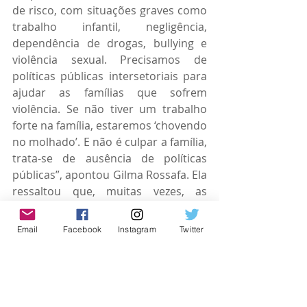
de risco, com situações graves como 
trabalho infantil, negligência, 
dependência de drogas, bullying e 
violência sexual. Precisamos de 
políticas públicas intersetoriais para 
ajudar as famílias que sofrem 
violência. Se não tiver um trabalho 
forte na família, estaremos ‘chovendo 
no molhado’. E não é culpar a família, 
trata-se de ausência de políticas 
públicas”, apontou Gilma Rossafa. Ela 
ressaltou que, muitas vezes, as 
situações de violência e abuso se 
reproduzem de geração a geração.
Email
Facebook
Instagram
Twitter
As doutoras Juliana Arduíno e Camila 
de Camargo explicaram que, em 
geral, quando tomam conhecimento 
dos abusos, há pouco a ser feito pelo 