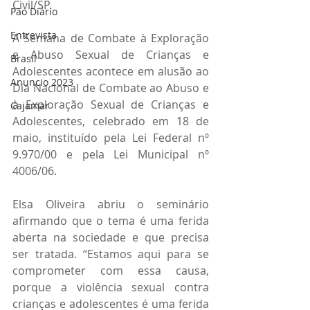
Civil/SP.
Pão Diário
Entrevista
A Semana de Combate à Exploração 
e Abuso Sexual de Crianças e 
Brasil
Adolescentes acontece em alusão ao 
Anuncio 2023
Dia Nacional de Combate ao Abuso e 
à Exploração Sexual de Crianças e 
Cajamar
Adolescentes, celebrado em 18 de 
maio, instituído pela Lei Federal nº 
9.970/00 e pela Lei Municipal nº 
4006/06.
Elsa Oliveira abriu o seminário 
afirmando que o tema é uma ferida 
aberta na sociedade e que precisa 
ser tratada. “Estamos aqui para se 
comprometer com essa causa, 
porque a violência sexual contra 
crianças e adolescentes é uma ferida 