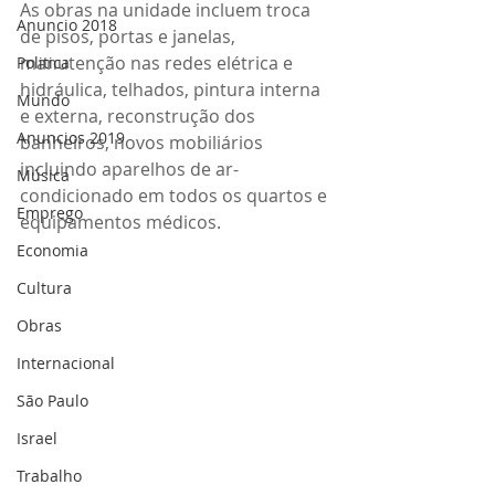
As obras na unidade incluem troca 
Anuncio 2018
de pisos, portas e janelas, 
manutenção nas redes elétrica e 
Politica
hidráulica, telhados, pintura interna 
Mundo
e externa, reconstrução dos 
Anuncios 2019
banheiros, novos mobiliários 
incluindo aparelhos de ar-
Música
condicionado em todos os quartos e 
Emprego
equipamentos médicos.
Economia
Cultura
Obras
Internacional
São Paulo
Israel
Trabalho