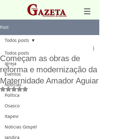
Post
Todos posts
Todos posts
Começam as obras de
Igreja
reforma e modernização da
Eventos
Maternidade Amador Aguiar
Notícias
Avaliado com NaN de 5 estrelas.
Política
Osasco
Itapevi
Noticias Gospel
Jandira