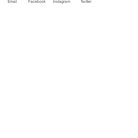
Email
Facebook
Instagram
Twitter
 Texto: Juliana Oliveira
Imagens: Caio Henrique
#amorpelavida
#osasco
#AmorPorOsasco
#saudeosasco
Osasco
Posts recentes
Ver tudo