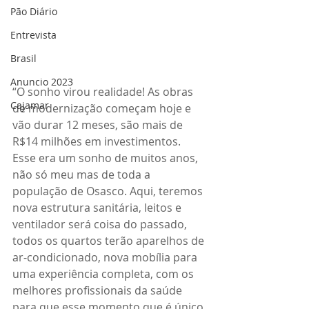
Pão Diário
Entrevista
Brasil
Anuncio 2023
“O sonho virou realidade! As obras 
Cajamar
de modernização começam hoje e 
vão durar 12 meses, são mais de 
R$14 milhões em investimentos. 
Esse era um sonho de muitos anos, 
não só meu mas de toda a 
população de Osasco. Aqui, teremos 
nova estrutura sanitária, leitos e 
ventilador será coisa do passado, 
todos os quartos terão aparelhos de 
ar-condicionado, nova mobília para 
uma experiência completa, com os 
melhores profissionais da saúde 
para que esse momento que é único 