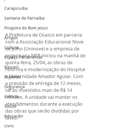
Carapicuiba
Santana de Parnaíba
Pirapora do Bom Jesus
A Prefeitura de Osasco em parceria 
Artigos
com a Associação Educacional Nove 
Cultura
de Julho (Uninove) e a empresa de 
engenharia MFB iniciou na manhã de 
Espaço Parlamentar
quinta-feira, 25/04, as obras de 
Barueri
reforma e modernização do Hospital 
e Maternidade Amador Aguiar. Com 
Esportes
a previsão de entrega de 12 meses, 
Segurança
serão investidos mais de R$ 14 
Ciência
milhões. A unidade vai manter os 
atendidmentos durante a execução 
Saúde
das obras que serão divididas por 
Educação
fases.
Livro