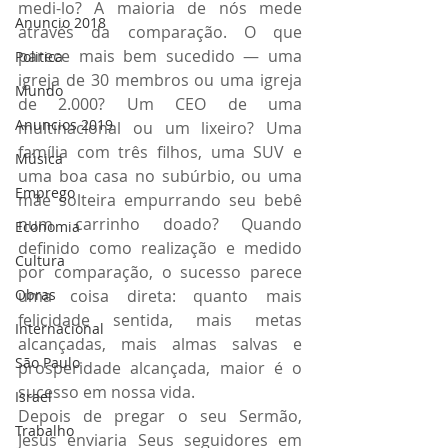
medi-lo? A maioria de nós mede 
Anuncio 2018
através da comparação. O que 
parece mais bem sucedido — uma 
Politica
igreja de 30 membros ou uma igreja 
Mundo
de 2.000? Um CEO de uma 
Anuncios 2019
multinacional ou um lixeiro? Uma 
família com três filhos, uma SUV e 
Música
uma boa casa no subúrbio, ou uma 
Emprego
mãe solteira empurrando seu bebê 
num carrinho doado? Quando 
Economia
definido como realização e medido 
Cultura
por comparação, o sucesso parece 
Obras
uma coisa direta: quanto mais 
felicidade sentida, mais metas 
Internacional
alcançadas, mais almas salvas e 
São Paulo
prosperidade alcançada, maior é o 
sucesso em nossa vida.
Israel
Depois de pregar o seu Sermão, 
Trabalho
Jesus enviaria Seus seguidores em 