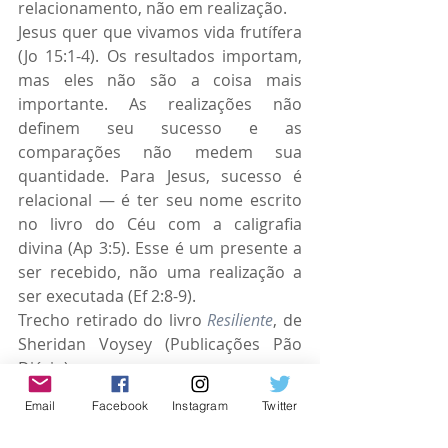
relacionamento, não em realização.
Jesus quer que vivamos vida frutífera 
(Jo 15:1-4). Os resultados importam, 
mas eles não são a coisa mais 
importante. As realizações não 
definem seu sucesso e as 
comparações não medem sua 
quantidade. Para Jesus, sucesso é 
relacional — é ter seu nome escrito 
no livro do Céu com a caligrafia 
divina (Ap 3:5). Esse é um presente a 
ser recebido, não uma realização a 
ser executada (Ef 2:8-9).
Trecho retirado do livro 
Resiliente
, de 
Sheridan Voysey (Publicações Pão 
Diário)
Email
Facebook
Instagram
Twitter
SOBRE PÃO DIÁRIO
Por mais de 83 anos, somos um 