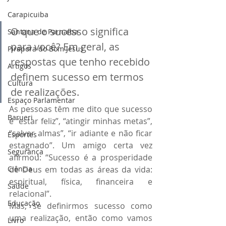
Carapicuiba
O que o sucesso significa 
Santana de Parnaíba
para você? Em geral, as 
Pirapora do Bom Jesus
respostas que tenho recebido 
Artigos
definem sucesso em termos 
Cultura
de realizações.
Espaço Parlamentar
As pessoas têm me dito que sucesso 
Barueri
é “estar feliz”, “atingir minhas metas”, 
“salvar almas”, “ir adiante e não ficar 
Esportes
estagnado”. Um amigo certa vez 
Segurança
afirmou: “Sucesso é a prosperidade 
Ciência
de Deus em todas as áreas da vida: 
espiritual, física, financeira e 
Saúde
relacional”.
Educação
Mas, se definirmos sucesso como 
uma realização, então como vamos 
Livro