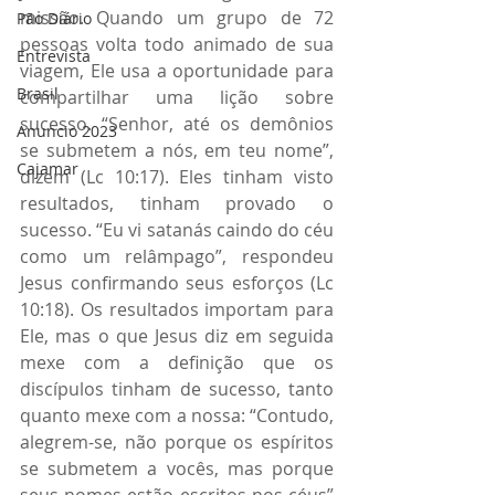
missão. Quando um grupo de 72 
Pão Diário
pessoas volta todo animado de sua 
Entrevista
viagem, Ele usa a oportunidade para 
Brasil
compartilhar uma lição sobre 
sucesso. “Senhor, até os demônios 
Anuncio 2023
se submetem a nós, em teu nome”, 
Cajamar
dizem (Lc 10:17). Eles tinham visto 
resultados, tinham provado o 
sucesso. “Eu vi satanás caindo do céu 
como um relâmpago”, respondeu 
Jesus confirmando seus esforços (Lc 
10:18). Os resultados importam para 
Ele, mas o que Jesus diz em seguida 
mexe com a definição que os 
discípulos tinham de sucesso, tanto 
quanto mexe com a nossa: “Contudo, 
alegrem-se, não porque os espíritos 
se submetem a vocês, mas porque 