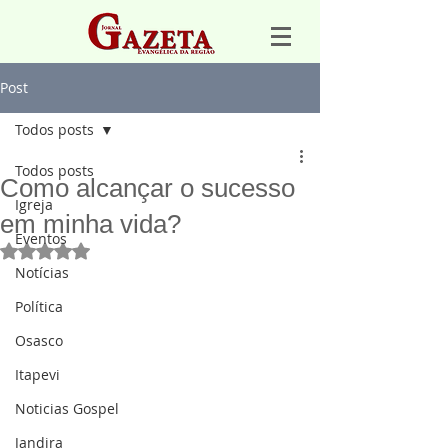
Post
Todos posts
Todos posts
Como alcançar o sucesso
Igreja
em minha vida?
Eventos
Avaliado com NaN de 5 estrelas.
Notícias
Política
Osasco
Itapevi
Noticias Gospel
Jandira