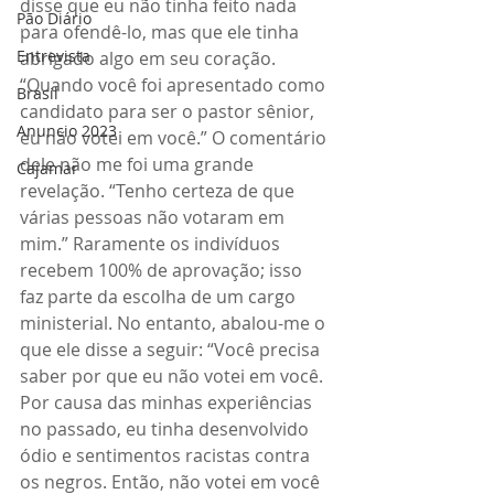
disse que eu não tinha feito nada 
Pão Diário
para ofendê-lo, mas que ele tinha 
Entrevista
abrigado algo em seu coração.
“Quando você foi apresentado como 
Brasil
candidato para ser o pastor sênior, 
Anuncio 2023
eu não votei em você.” O comentário 
dele não me foi uma grande 
Cajamar
revelação. “Tenho certeza de que 
várias pessoas não votaram em 
mim.” Raramente os indivíduos 
recebem 100% de aprovação; isso 
faz parte da escolha de um cargo 
ministerial. No entanto, abalou-me o 
que ele disse a seguir: “Você precisa 
saber por que eu não votei em você. 
Por causa das minhas experiências 
no passado, eu tinha desenvolvido 
ódio e sentimentos racistas contra 
os negros. Então, não votei em você 