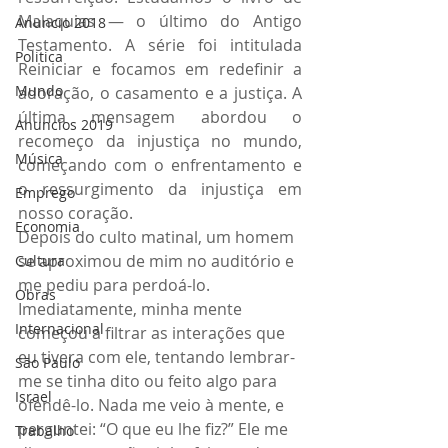
Malaquias — o último do Antigo 
Anuncio 2018
Testamento. A série foi intitulada 
Politica
Reiniciar e focamos em redefinir a 
Mundo
adoração, o casamento e a justiça. A 
última mensagem abordou o 
Anuncios 2019
recomeço da injustiça no mundo, 
Música
começando com o enfrentamento e 
o ressurgimento da injustiça em 
Emprego
nosso coração.
Economia
Depois do culto matinal, um homem 
se aproximou de mim no auditório e 
Cultura
me pediu para perdoá-lo. 
Obras
Imediatamente, minha mente 
Internacional
começou a filtrar as interações que 
eu tivera com ele, tentando lembrar-
São Paulo
me se tinha dito ou feito algo para 
Israel
ofendê-lo. Nada me veio à mente, e 
perguntei: “O que eu lhe fiz?” Ele me 
Trabalho