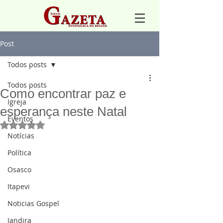
Post
Todos posts
Todos posts
Como encontrar paz e
Igreja
esperança neste Natal
Eventos
Avaliado com NaN de 5 estrelas.
Notícias
Política
Osasco
Itapevi
Noticias Gospel
Jandira