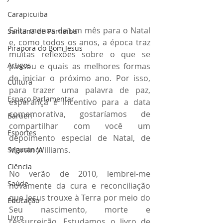
Carapicuiba
Falta menos de um mês para o Natal 
Santana de Parnaíba
e, como todos os anos, a época traz 
Pirapora do Bom Jesus
muitas reflexões sobre o que se 
Artigos
passou e quais as melhores formas 
de iniciar o próximo ano. Por isso, 
Cultura
para trazer uma palavra de paz, 
Espaço Parlamentar
esperança e incentivo para a data 
comemorativa, gostaríamos de 
Barueri
compartilhar com você um 
Esportes
depoimento especial de Natal, de 
Marvin Williams. 
Segurança
Ciência
No verão de 2010, lembrei-me 
Saúde
novamente da cura e reconciliação 
que Jesus trouxe à Terra por meio do 
Educação
Seu nascimento, morte e 
Livro
ressurreição. Estudamos o livro de 