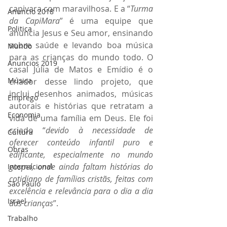
capivara com maravilhosa. E a “
Turma 
Anuncio 2018
da CapiMara
” é uma equipe que 
Politica
anuncia Jesus e Seu amor, ensinando 
sobre saúde e levando boa música 
Mundo
para as crianças do mundo todo. O 
Anuncios 2019
casal Júlia de Matos e Emídio é o 
Música
criador desse lindo projeto, que 
inclui desenhos animados, músicas 
Emprego
autorais e histórias que retratam a 
Economia
vida de uma família em Deus. Ele foi 
criado “
devido à necessidade de 
Cultura
oferecer conteúdo infantil puro e 
Obras
edificante, especialmente no mundo 
gospel, onde ainda faltam histórias do 
Internacional
cotidiano de famílias cristãs, feitas com 
São Paulo
excelência e relevância para o dia a dia 
Israel
das crianças
”.
Trabalho