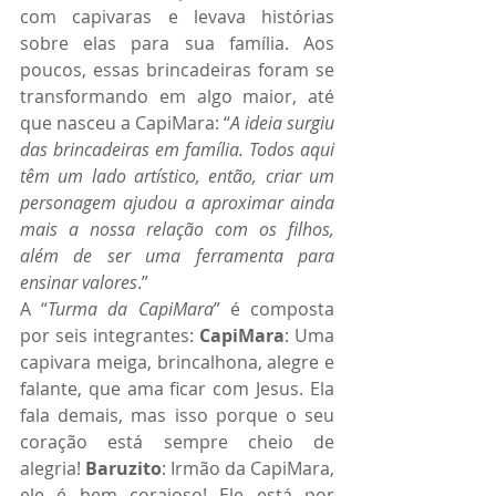
com capivaras e levava histórias 
sobre elas para sua família. Aos 
poucos, essas brincadeiras foram se 
transformando em algo maior, até 
que nasceu a CapiMara: “
A ideia surgiu 
das brincadeiras em família. Todos aqui 
têm um lado artístico, então, criar um 
personagem ajudou a aproximar ainda 
mais a nossa relação com os filhos, 
além de ser uma ferramenta para 
ensinar valores
.”
A “
Turma da CapiMara
” é composta 
por seis integrantes: 
CapiMara
: Uma 
capivara meiga, brincalhona, alegre e 
falante, que ama ficar com Jesus. Ela 
fala demais, mas isso porque o seu 
coração está sempre cheio de 
alegria! 
Baruzito
: Irmão da CapiMara, 
ele é bem corajoso! Ele está por 