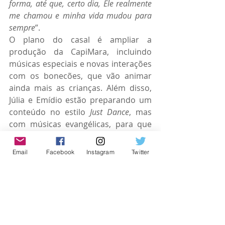
forma, até que, certo dia, Ele realmente 
me chamou e minha vida mudou para 
sempre
”.
O plano do casal é ampliar a 
produção da CapiMara, incluindo 
músicas especiais e novas interações 
com os bonecões, que vão animar 
ainda mais as crianças. Além disso, 
Júlia e Emídio estão preparando um 
conteúdo no estilo 
Just Dance
, mas 
com músicas evangélicas, para que 
as crianças possam dançar junto 
com as mascotes e aprender de 
Email
Facebook
Instagram
Twitter
forma divertida. Eles ainda terão 
apresentações teatrais rodando pelo 
Brasil e, para encerrar o ano de 
modo grandioso, um especial de 
Natal com músicas natalinas 
interpretadas por crianças.