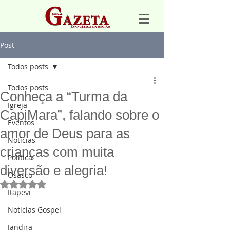
Post
Todos posts
Todos posts
Conheça a “Turma da
Igreja
CapiMara”, falando sobre o
Eventos
amor de Deus para as
Notícias
crianças com muita
Política
diversão e alegria!
Osasco
Avaliado com NaN de 5 estrelas.
Itapevi
Noticias Gospel
Jandira