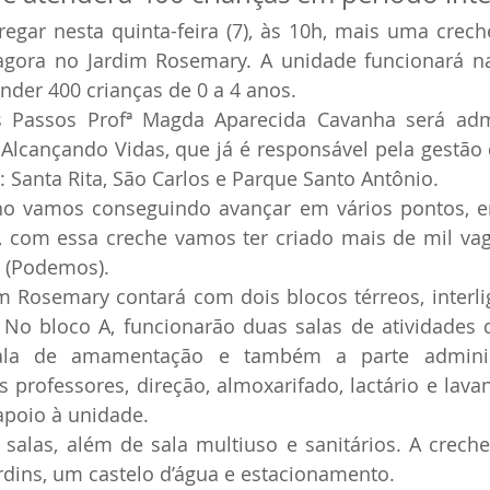
tregar nesta quinta-feira (7), às 10h, mais uma crec
agora no Jardim Rosemary. A unidade funcionará na
ender 400 crianças de 0 a 4 anos.
s Passos Profª Magda Aparecida Cavanha será admi
Alcançando Vidas, que já é responsável pela gestão d
: Santa Rita, São Carlos e Parque Santo Antônio.
o vamos conseguindo avançar em vários pontos, ent
, com essa creche vamos ter criado mais de mil vaga
s (Podemos).
m Rosemary contará com dois blocos térreos, interl
 No bloco A, funcionarão duas salas de atividades d
sala de amamentação e também a parte administ
os professores, direção, almoxarifado, lactário e lava
apoio à unidade.
salas, além de sala multiuso e sanitários. A creche
rdins, um castelo d’água e estacionamento.