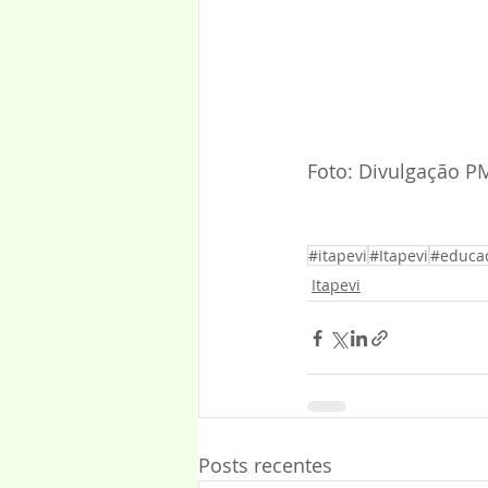
Foto: Divulgação P
#itapevi
#Itapevi
#educa
Itapevi
Posts recentes