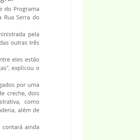
he do Programa 
 Rua Serra do 
nistrada pela 
as outras três 
re eles estão 
s”, explicou o 
igados por uma 
e creche, dois 
rativa, como 
nderia, além de 
 contará ainda 