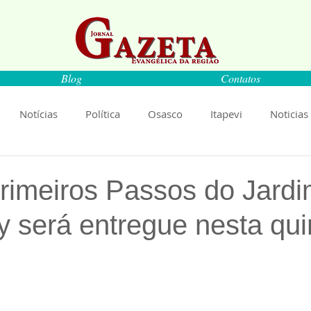
Blog
Contatos
Notícias
Política
Osasco
Itapevi
Noticias
naíba
Pirapora do Bom Jesus
Artigos
Cultura
rimeiros Passos do Jard
 será entregue nesta qui
rança
Ciência
Saúde
Educação
Livro
An
Música
Emprego
Economia
Cultura
Obras
de 5 estrelas.