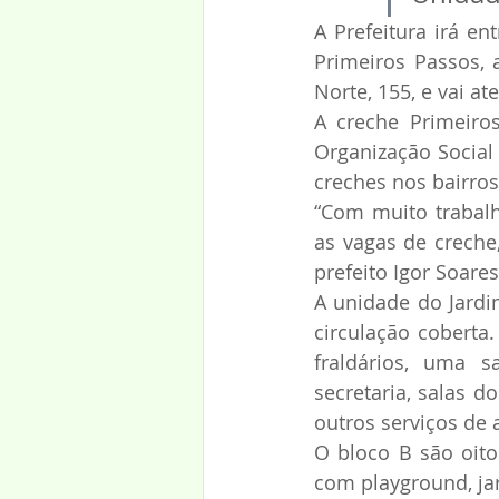
A Prefeitura irá en
Primeiros Passos, 
Norte, 155, e vai at
A creche Primeiro
Organização Social 
creches nos bairros
“Com muito trabalh
as vagas de creche
prefeito Igor Soare
A unidade do Jardi
circulação coberta.
fraldários, uma 
secretaria, salas d
outros serviços de 
O bloco B são oito 
com playground, ja