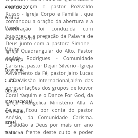
contou com o pastor Rozivaldo 
Anuncio 2018
Russo - Igreja Corpo e Família , que 
Politica
comandou a oração da abertura e a 
Mundo
celebração foi conduzida com 
louvores e a pregação da Palavra de 
Anuncios 2019
Deus junto com a pastora Simone - 
Música
Igreja Quadrangular do Alto, Pastor 
Anézio Rodrigues - Comunidade 
Emprego
Carisma, pastor Dejair Silvério - Igreja 
Economia
Avivamento da Fé, pastor Jairo Lucas 
- AD Missão Internacional,além das 
Cultura
apresentações dos grupos de louvor 
Obras
Coral Yaquim e o Dance For God, da 
Internacional
Igreja Evangélica Ministério Alfa. A 
Palavra ficou por conta do pastor 
São Paulo
Anésio, da Comunidade Carisma. 
Israel
“Gratidão a Deus por mais um ano 
estar a frente deste culto e poder 
Trabalho