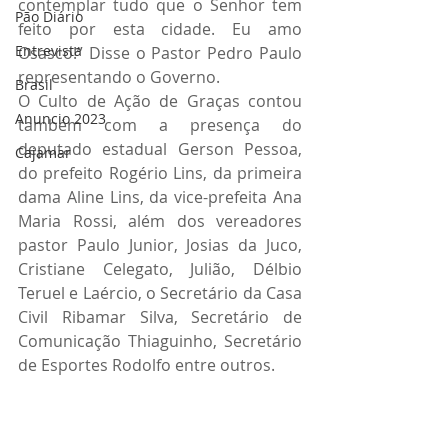
contemplar tudo que o Senhor tem 
Pão Diário
feito por esta cidade. Eu amo 
Entrevista
Osasco!” Disse o Pastor Pedro Paulo 
representando o Governo. 
Brasil
O Culto de Ação de Graças contou 
Anuncio 2023
também com a presença do 
deputado estadual Gerson Pessoa, 
Cajamar
do prefeito Rogério Lins, da primeira 
dama Aline Lins, da vice-prefeita Ana 
Maria Rossi, além dos vereadores 
pastor Paulo Junior, Josias da Juco, 
Cristiane Celegato, Julião, Délbio 
Teruel e Laércio, o Secretário da Casa 
Civil Ribamar Silva, Secretário de 
Comunicação Thiaguinho, Secretário 
de Esportes Rodolfo entre outros.