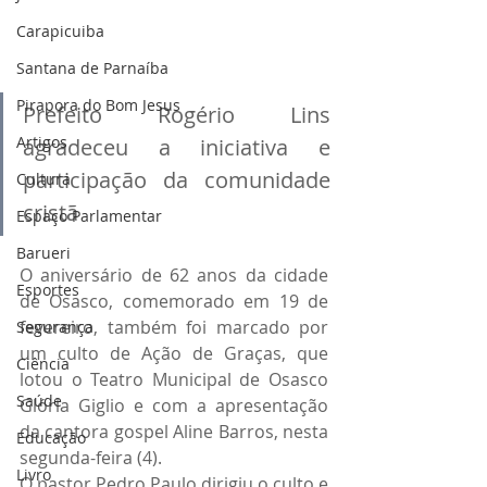
Carapicuiba
Santana de Parnaíba
Pirapora do Bom Jesus
Prefeito Rogério Lins 
Artigos
agradeceu a iniciativa e 
participação da comunidade 
Cultura
cristã
Espaço Parlamentar
Barueri
O aniversário de 62 anos da cidade 
Esportes
de Osasco, comemorado em 19 de 
fevereiro, também foi marcado por 
Segurança
um culto de Ação de Graças, que 
Ciência
lotou o Teatro Municipal de Osasco 
Saúde
Glória Giglio e com a apresentação 
da cantora gospel Aline Barros, nesta 
Educação
segunda-feira (4).
Livro
O pastor Pedro Paulo dirigiu o culto e 