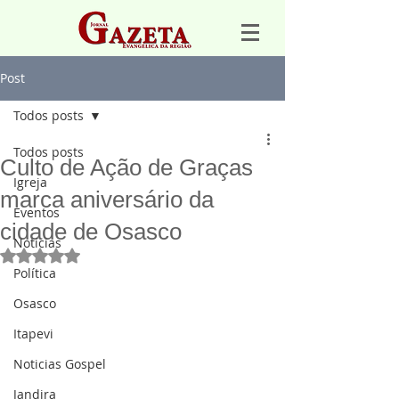
Post
Todos posts
Todos posts
Culto de Ação de Graças
Igreja
marca aniversário da
Eventos
cidade de Osasco
Notícias
Avaliado com NaN de 5 estrelas.
Política
Osasco
Itapevi
Noticias Gospel
Jandira