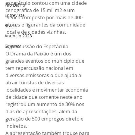
espetáculo contou com uma cidade 
Pão Diário
cenográfica de 15 mil m2 e um 
Entrevista
elenco composto por mais de 400 
atores e figurantes da comunidade 
Brasil
local e de cidades vizinhas.
Anuncio 2023
Cajamar
Repercussão do Espetáculo
O Drama da Paixão é um dos 
grandes eventos do município que 
tem repercussão nacional em 
diversas emissoras o que ajuda a 
atrair turistas de diversas 
localidades e movimentar economia 
da cidade que somente neste ano 
registrou um aumento de 30% nos 
dias de apresentações, além da 
geração de 500 empregos direto e 
indiretos. 
A apresentação também trouxe para 