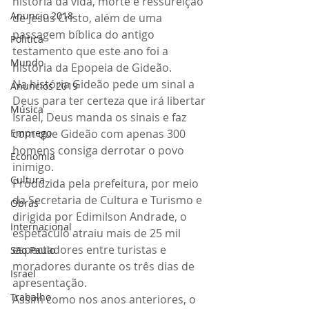
história da vida, morte e ressureição 
Anuncio 2018
de Jesus Cristo, além de uma 
passagem bíblica do antigo 
Politica
testamento que este ano foi a 
Mundo
história da Epopeia de Gideão. 
Na história Gideão pede um sinal a 
Anuncios 2019
Deus para ter certeza que irá libertar 
Música
Israel, Deus manda os sinais e faz 
Emprego
com que Gideão com apenas 300 
homens consiga derrotar o povo 
Economia
inimigo.
Cultura
Produzida pela prefeitura, por meio 
da Secretaria de Cultura e Turismo e 
Obras
dirigida por Edimilson Andrade, o 
Internacional
espetáculo atraiu mais de 25 mil 
espectadores entre turistas e 
São Paulo
moradores durante os três dias de 
Israel
apresentação. 
Trabalho
Assim como nos anos anteriores, o 