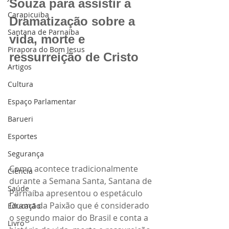
Souza para assistir a 
Carapicuiba
Dramatização sobre a 
Santana de Parnaíba
vida, morte e 
Pirapora do Bom Jesus
ressurreição de Cristo
Artigos
Cultura
Espaço Parlamentar
Barueri
Esportes
Segurança
Como acontece tradicionalmente 
Ciência
durante a Semana Santa, Santana de 
Saúde
Parnaíba apresentou o espetáculo 
Drama da Paixão que é considerado 
Educação
o segundo maior do Brasil e conta a 
Livro