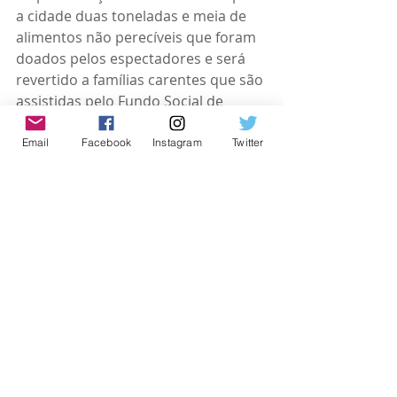
a cidade duas toneladas e meia de 
alimentos não perecíveis que foram 
doados pelos espectadores e será 
revertido a famílias carentes que são 
assistidas pelo Fundo Social de 
Solidariedade.
Santana de Parnaíba
Email
Facebook
Instagram
Twitter
Igreja
Noticias Gospel
Posts recentes
Ver tudo