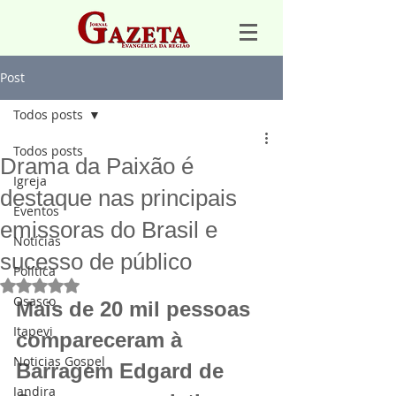
Post
Todos posts
Todos posts
Drama da Paixão é
Igreja
destaque nas principais
Eventos
emissoras do Brasil e
Notícias
sucesso de público
Política
Avaliado com NaN de 5 estrelas.
Osasco
Mais de 20 mil pessoas 
Itapevi
compareceram à 
Noticias Gospel
Barragem Edgard de 
Jandira