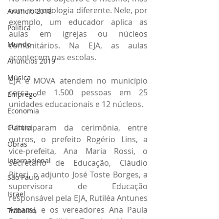
com metodologia diferente. Nele, por 
Anuncio 2018
exemplo, um educador aplica as 
Politica
aulas em igrejas ou núcleos 
Mundo
comunitários. Na EJA, as aulas 
acontecem nas escolas.
Anuncios 2019
Música
EJA e MOVA atendem no município 
cerca de 1.500 pessoas em 25 
Emprego
unidades educacionais e 12 núcleos.
Economia
Participaram da cerimônia, entre 
Cultura
outros, o prefeito Rogério Lins, a 
Obras
vice-prefeita, Ana Maria Rossi, o 
Internacional
secretário de Educação, Cláudio 
Piteri, o adjunto José Toste Borges, a 
São Paulo
supervisora de Educação 
Israel
responsável pela EJA, Rutiléa Antunes 
Amaral, e os vereadores Ana Paula 
Trabalho