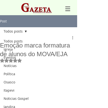
Post
Todos posts
Todos posts
Emoção marca formatura
Igreja
de alunos do MOVA/EJA
Eventos
Avaliado com NaN de 5 estrelas.
Notícias
Política
Osasco
Itapevi
Noticias Gospel
Jandira