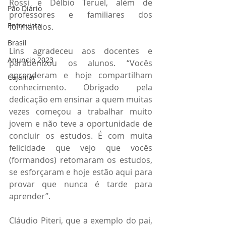
Rossi e Délbio Teruel, além de 
Pão Diário
professores e familiares dos 
Entrevista
formandos.
Brasil
Lins agradeceu aos docentes e 
Anuncio 2023
parabenizou os alunos. “Vocês 
aprenderam e hoje compartilham 
Cajamar
conhecimento. Obrigado pela 
dedicação em ensinar a quem muitas 
vezes começou a trabalhar muito 
jovem e não teve a oportunidade de 
concluir os estudos. É com muita 
felicidade que vejo que vocês 
(formandos) retomaram os estudos, 
se esforçaram e hoje estão aqui para 
provar que nunca é tarde para 
aprender”.
Cláudio Piteri, que a exemplo do pai, 