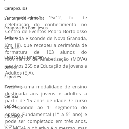
Carapicuiba
A quinta-feira, 15/12, foi de 
Santana de Parnaíba
celebração do conhecimento no 
Pirapora do Bom Jesus
Centro de Eventos Pedro Bortolosso 
Artigos
(Avenida Visconde de Nova Granada, 
Km 18), que recebeu a cerimônia de 
Cultura
formatura de 103 alunos do 
Espaço Parlamentar
Movimento de Alfabetização (MOVA) 
e outros 255 da Educação de Jovens e 
Barueri
Adultos (EJA). 
Esportes
A EJA é uma modalidade de ensino 
Segurança
destinada aos jovens e adultos a 
Ciência
partir de 15 anos de idade. O curso 
Saúde
corresponde ao 1° segmento do 
ensino Fundamental (1° a 5º ano) e 
Educação
pode ser completado em três anos. 
Livro
No MOVA o objetivo é o mesmo, mas 